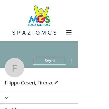
SPAZIOMGS
Altre azioni
Segui
Filippo Ceseri, Firenze
Redattore
Filippo Ceseri, Firenze