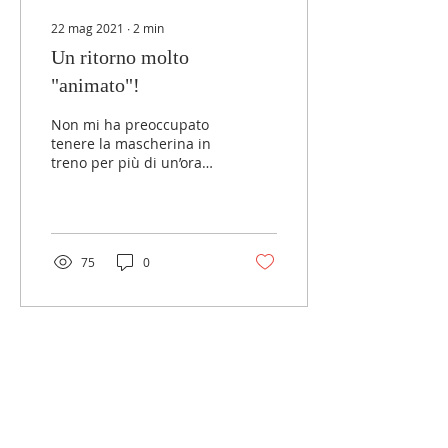
22 mag 2021
∙
2
min
Un ritorno molto
"animato"!
Non mi ha preoccupato
tenere la mascherina in
treno per più di un’ora
(nel lungo viaggio da
Firenze a Livorno), la
paura di ritardi di...
75
0
LINK ESTERNI
MGS Italia
Salesiani di don Bosco