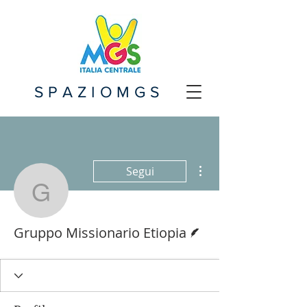
SPAZIOMGS
Altre azioni
Segui
Gruppo Missionario Etio
Redattore
Gruppo Missionario Etiopia