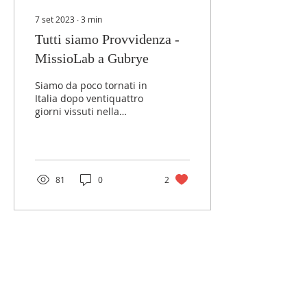
7 set 2023
∙
3
min
Tutti siamo Provvidenza -
MissioLab a Gubrye
Siamo da poco tornati in
Italia dopo ventiquattro
giorni vissuti nella
missione di Gubrye, in
Etiopia. Una missione
FMA creata per...
81
0
2
LINK ESTERNI
MGS Italia
Salesiani di don Bosco