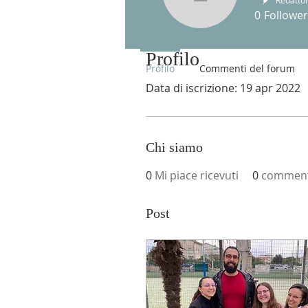
Equipe M
Redatto
0
Follower
Profilo
Profilo
Commenti del forum
Data di iscrizione: 19 apr 2022
Chi siamo
0
Mi piace ricevuti
0
commenti
Post