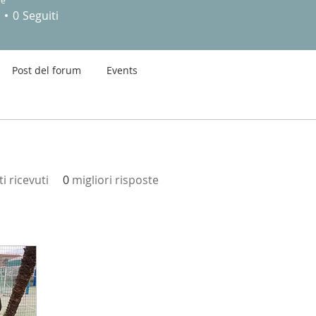
issioLab Marche-Abruzzo
re
0
Seguiti
Post del forum
Events
 ricevuti
0
migliori risposte