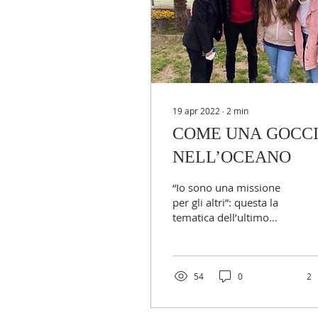
19 apr 2022
∙
2
min
COME UNA GOCC
NELL’OCEANO
“Io sono una missione
per gli altri”: questa la
tematica dell’ultimo
incontro di MissioLab
Marche-Abruzzo che si è
tenuto a Civitanova...
54
0
2