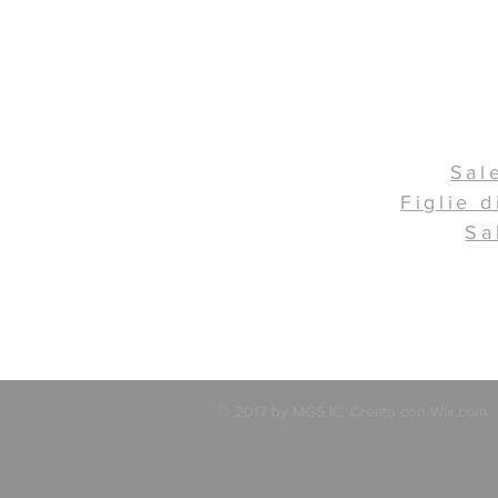
Sal
Figlie d
Sa
© 2017 by MGS IC. Creato con
Wix.com