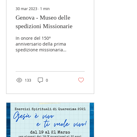
30 mar 2023
∙
1
min
Genova - Museo delle
spedizioni Missionarie
In onore del 150°
anniversario della prima
spedizione missionaria
salesiana, nascerà
all'interno dell'Opera
Don Bosco nel quartier...
133
0