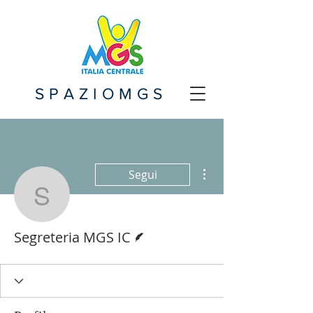
SPAZIOMGS
Altre azioni
Segui
Segreteria MGS IC
Redattore
Segreteria MGS IC