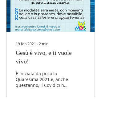
19 feb 2021
∙
2
min
Gesù è vivo, e ti vuole
vivo!
È iniziata da poco la
Quaresima 2021 e, anche
quest’anno, il Covid ci ha
costretto ad annullare gli
Esercizi Spirituali che le
nostre...
161
0