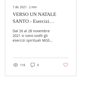
7 dic 2021
∙
2
min
VERSO UN NATALE
SANTO - Esercizi
Spirituali d'Avvento,
Dal 26 al 28 novembre
Sardegna
2021 si sono svolti gli
esercizi spirituali MGS
della zona Sardegna
guidati da un grande don
Francesco De Ruvo, ad...
116
0
LINK ESTERNI
MGS Italia
Salesiani di don Bosco