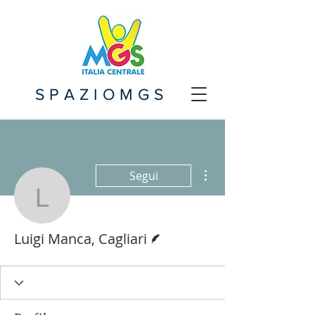
SPAZIOMGS
Altre azioni
Segui
Luigi Manca, Cagliari
Redattore
Luigi Manca, Cagliari