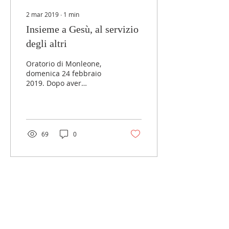
2 mar 2019
∙
1
min
Insieme a Gesù, al servizio
degli altri
Oratorio di Monleone,
domenica 24 febbraio
2019. Dopo aver
attraversato
innumerevoli paesini,
siamo arrivati all’Oratorio
di Monleone,...
69
0
LINK ESTERNI
MGS Italia
Salesiani di don Bosco