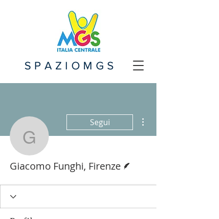
SPAZIOMGS
Altre azioni
Segui
Giacomo Funghi, Firenz
Redattore
Giacomo Funghi, Firenze