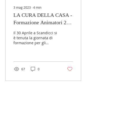
3 mag 2023
∙
4
min
LA CURA DELLA CASA -
Formazione Animatori 2
Toscana
Il 30 Aprile a Scandicci si
è tenuta la giornata di
formazione per gli
animatori salesiani della
Toscana per quest'anno
2023. Il tema...
67
0
LINK ESTERNI
MGS Italia
Salesiani di don Bosco