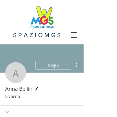
SPAZIOMGS
Altre azioni
Segui
Anna Bellini
Redattore
Anna Bellini
Livorno