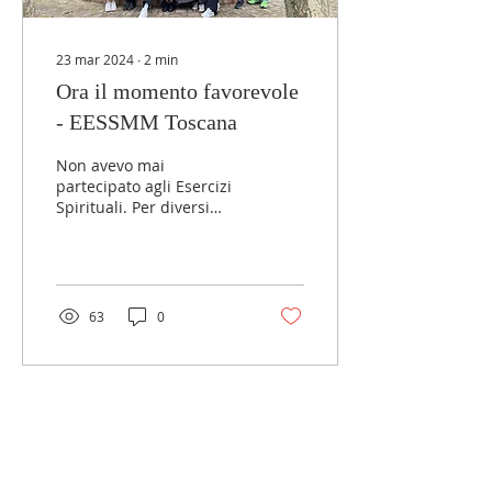
23 mar 2024
∙
2
min
Ora il momento favorevole
- EESSMM Toscana
Non avevo mai
partecipato agli Esercizi
Spirituali. Per diversi
motivi, ero sempre stata
impossibilitata a farlo.
Quindi questi erano i...
63
0
LINK ESTERNI
MGS Italia