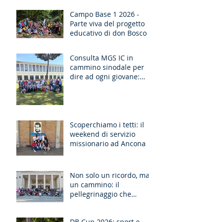
Campo Base 1 2026 -
Parte viva del progetto
educativo di don Bosco
Consulta MGS IC in
cammino sinodale per
dire ad ogni giovane:
“Ragazzo, dico a te,
Alzati!”
Scoperchiamo i tetti: il
weekend di servizio
missionario ad Ancona
Non solo un ricordo, ma
un cammino: il
pellegrinaggio che
unisce le generazioni
DB Cup 2026: sport e