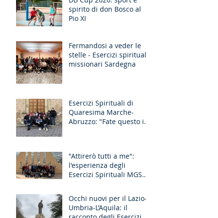
spirito di don Bosco al
Pio XI
Fermandosi a veder le
stelle - Esercizi spirituali
missionari Sardegna
Esercizi Spirituali di
Quaresima Marche-
Abruzzo: "Fate questo in
memoria di me!"
"Attirerò tutti a me":
l'esperienza degli
Esercizi Spirituali MGS
Liguria-Toscana e GR
Discernimento
Occhi nuovi per il Lazio-
Umbria-L’Aquila: il
racconto degli Esercizi