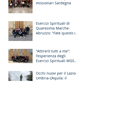
missionari Sardegna
Esercizi Spirituali di
Quaresima Marche-
Abruzzo: "Fate questo in
memoria di me!"
"Attirerò tutti a me":
l'esperienza degli
Esercizi Spirituali MGS
Liguria-Toscana e GR
Discernimento
Occhi nuovi per il Lazio-
Umbria-L’Aquila: il
racconto degli Esercizi
Spirituali MGS a Fiuggi