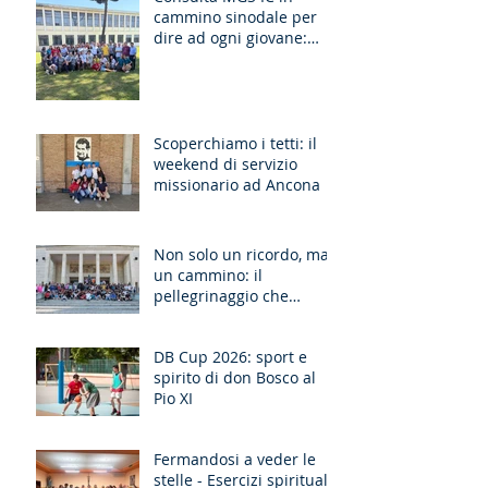
cammino sinodale per
dire ad ogni giovane:
“Ragazzo, dico a te,
Alzati!”
Scoperchiamo i tetti: il
weekend di servizio
missionario ad Ancona
Non solo un ricordo, ma
un cammino: il
pellegrinaggio che
unisce le generazioni
DB Cup 2026: sport e
spirito di don Bosco al
Pio XI
Fermandosi a veder le
stelle - Esercizi spirituali