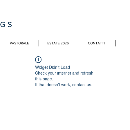
MGS
PASTORALE
ESTATE 2026
CONTATTI
Widget Didn’t Load
Check your internet and refresh
this page.
If that doesn’t work, contact us.