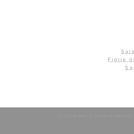
Sal
Figlie d
Sa
© 2017 by MGS IC. Creato con
Wix.com