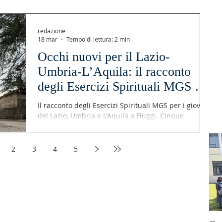
Giovanni e Pietro.
redazione
18 mar
Tempo di lettura: 2 min
Occhi nuovi per il Lazio-
Umbria-L’Aquila: il racconto
degli Esercizi Spirituali MGS a
Fiuggi
Il racconto degli Esercizi Spirituali MGS per i giovani
del Lazio, Umbria e L'Aquila a Fiuggi. Cinque
meditazioni per avere "occhi nuovi" verso la Pasqua.
2
3
4
5