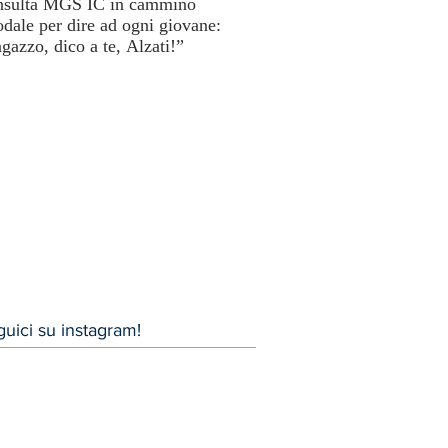
sulta MGS IC in cammino
Cuori disarmati: il viaggio
odale per dire ad ogni giovane:
MissioLab tra testimonianz
gazzo, dico a te, Alzati!”
periferie umane
uici su instagram!