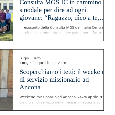
Consulta MGS IC in cammino
sinodale per dire ad ogni
giovane: “Ragazzo, dico a te,
Alzati!”
Il resoconto della Consulta MGS dell'Italia Centrale:
ascolto, discernimento e linee guida per il futuro
del Movimento Giovanile Salesiano.
Filippo Busetto
7 mag
Tempo di lettura: 2 min
Scoperchiamo i tetti: il weekend
di servizio missionario ad
Ancona
Weekend missionario ad Ancona, 24-26 aprile 2026:
tre giorni di servizio nelle mense, riflessione sul
Vangelo di Luca e preparazione alle missioni estive.