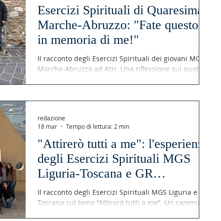
Esercizi Spirituali di Quaresima
Marche-Abruzzo: "Fate questo
in memoria di me!"
Il racconto degli Esercizi Spirituali dei giovani MGS
Marche-Abruzzo ad Atri. Una riflessione sui quattro
verbi eucaristici: prendere, benedire, spezzare,
dare.
redazione
18 mar
Tempo di lettura: 2 min
"Attirerò tutti a me": l'esperienza
degli Esercizi Spirituali MGS
Liguria-Toscana e GR
Discernimento
Il racconto degli Esercizi Spirituali MGS Liguria e
Toscana sul tema “Attirerò tutti a me”. Un cammino
tra preghiera e riflessione con le figure di Giuda,