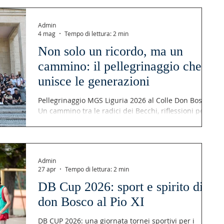
Admin
4 mag
Tempo di lettura: 2 min
Non solo un ricordo, ma un
cammino: il pellegrinaggio che
unisce le generazioni
Pellegrinaggio MGS Liguria 2026 al Colle Don Bosco.
Un cammino tra le radici dei Becchi, riflessioni per
universitari e la gioia della famiglia salesiana.
Admin
27 apr
Tempo di lettura: 2 min
DB Cup 2026: sport e spirito di
don Bosco al Pio XI
DB CUP 2026: una giornata tornei sportivi per i