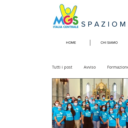
SPAZIO
HOME
CHI SIAMO
Tutti i post
Avviso
Formazion
Campi Estivi
Incontri naziona