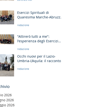
Lorenzo Moi
Esercizi Spirituali di
Quaresima Marche-Abruzzo:
"Fate questo in memoria di
redazione
me!"
"Attirerò tutti a me":
l'esperienza degli Esercizi
Spirituali MGS Liguria-
redazione
Toscana e GR Discernimento
Occhi nuovi per il Lazio-
Umbria-L’Aquila: il racconto
degli Esercizi Spirituali MGS
redazione
a Fiuggi
hivio
lio 2026
gno 2026
gio 2026