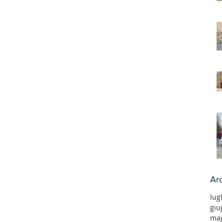
Arc
lug
giu
mag