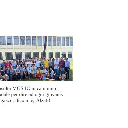
sulta MGS IC in cammino
Cuori disarmati: il viaggio
odale per dire ad ogni giovane:
MissioLab tra testimonianz
gazzo, dico a te, Alzati!”
periferie umane