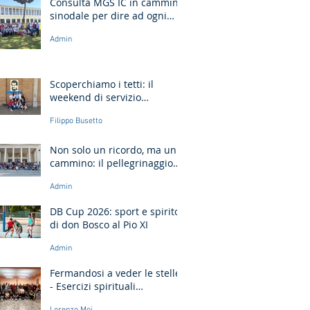
Consulta MGS IC in cammino
sinodale per dire ad ogni
giovane: “Ragazzo, dico a te,
Admin
Alzati!”
Scoperchiamo i tetti: il
weekend di servizio
missionario ad Ancona
Filippo Busetto
Non solo un ricordo, ma un
cammino: il pellegrinaggio
che unisce le generazioni
Admin
DB Cup 2026: sport e spirito
di don Bosco al Pio XI
Admin
Fermandosi a veder le stelle
- Esercizi spirituali
missionari Sardegna