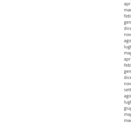
apr
mar
feb
gen
dic
nov
ago
lug
mag
apr
feb
gen
dic
nov
set
ago
lug
giu
mag
mar