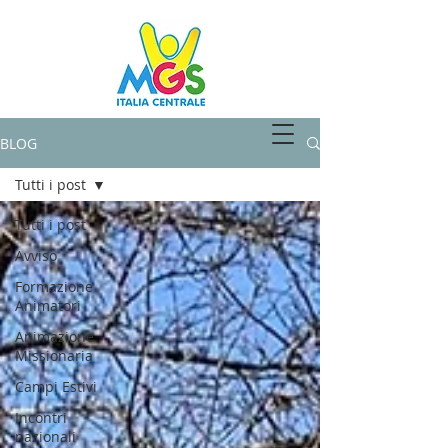
SPAZIOMGS
BLOG
Tutti i post
Tutti i post
Avviso
Formazione
Animatori
Animazione
Missionaria
Campi Estivi
Incontri
nazionali