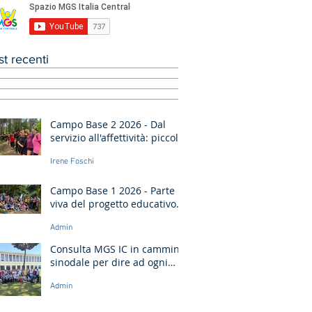
st recenti
Campo Base 2 2026 - Dal
servizio all'affettività: piccoli
passi di crescita
Irene Foschi
Campo Base 1 2026 - Parte
viva del progetto educativo
di don Bosco
Admin
Consulta MGS IC in cammino
sinodale per dire ad ogni
giovane: “Ragazzo, dico a te,
Admin
Alzati!”