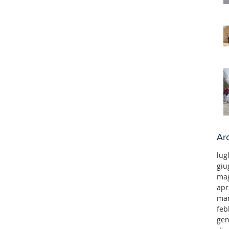
Arc
lug
giu
mag
apr
mar
feb
gen