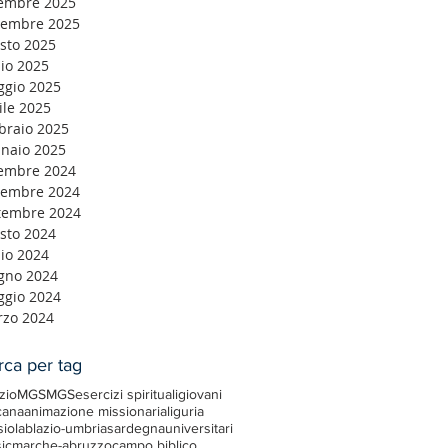
embre 2025
embre 2025
sto 2025
lio 2025
gio 2025
ile 2025
braio 2025
naio 2025
embre 2024
embre 2024
tembre 2024
sto 2024
lio 2024
gno 2024
gio 2024
zo 2024
rca per tag
zioMGS
MGS
esercizi spirituali
giovani
cana
animazione missionaria
liguria
siolab
lazio-umbria
sardegna
universitari
ic
marche-abruzzo
campo biblico