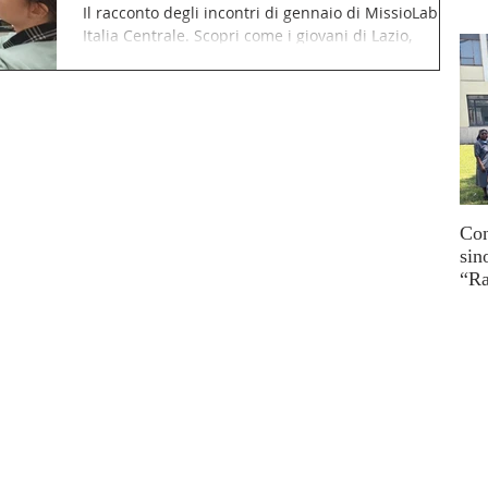
Il racconto degli incontri di gennaio di MissioLab
Italia Centrale. Scopri come i giovani di Lazio,
Toscana e Sardegna vivono la missione tra ascolto,
storia e coraggio.
Con
sin
“Ra