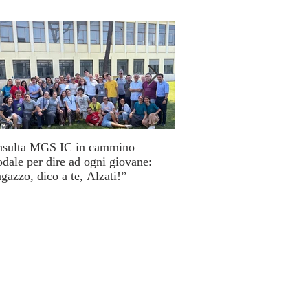
sulta MGS IC in cammino
Cuori disarmati: il viaggio
odale per dire ad ogni giovane:
MissioLab tra testimonianz
gazzo, dico a te, Alzati!”
periferie umane