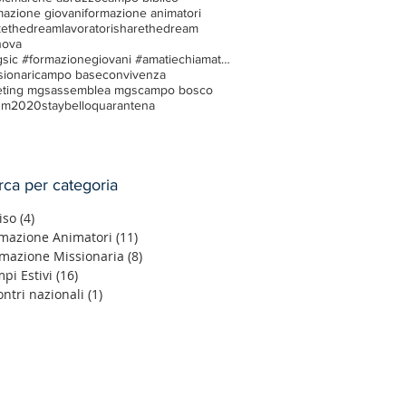
mazione giovani
formazione animatori
ethedream
lavoratori
sharethedream
ova
#mgsic #formazionegiovani #amatiechiamati #makethedream
sionari
campo base
convivenza
ting mgs
assemblea mgs
campo bosco
um2020
staybello
quarantena
rca per categoria
iso
(4)
4 post
mazione Animatori
(11)
11 post
mazione Missionaria
(8)
8 post
pi Estivi
(16)
16 post
ontri nazionali
(1)
1 post