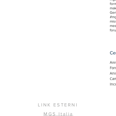
for
mak
Gen
mis
mee
for
Ce
Avv
For
Ani
Cam
Inc
LINK ESTERNI
MGS Italia