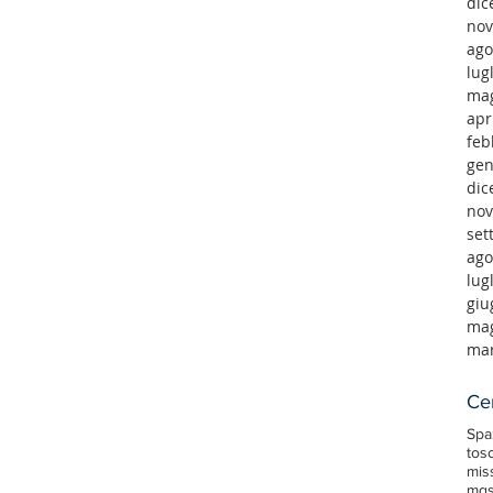
dic
nov
ago
lug
mag
apr
feb
gen
dic
nov
set
ago
lug
giu
mag
mar
Ce
Spa
tos
mis
mgs