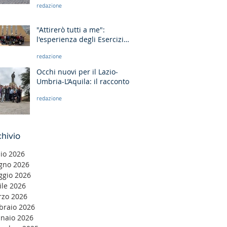
redazione
me!"
"Attirerò tutti a me":
l'esperienza degli Esercizi
Spirituali MGS Liguria-
redazione
Toscana e GR Discernimento
Occhi nuovi per il Lazio-
Umbria-L’Aquila: il racconto
degli Esercizi Spirituali MGS
redazione
a Fiuggi
hivio
lio 2026
gno 2026
gio 2026
ile 2026
zo 2026
braio 2026
naio 2026