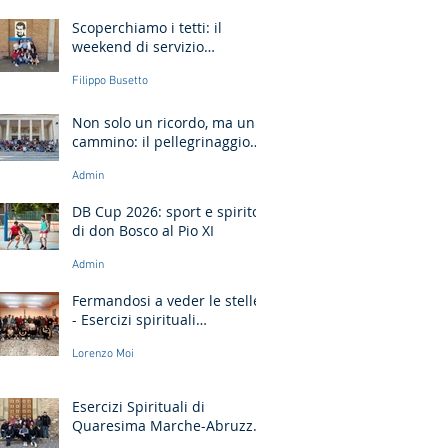
Scoperchiamo i tetti: il
weekend di servizio
missionario ad Ancona
Filippo Busetto
Non solo un ricordo, ma un
cammino: il pellegrinaggio
che unisce le generazioni
Admin
DB Cup 2026: sport e spirito
di don Bosco al Pio XI
Admin
Fermandosi a veder le stelle
- Esercizi spirituali
missionari Sardegna
Lorenzo Moi
Esercizi Spirituali di
Quaresima Marche-Abruzzo:
"Fate questo in memoria di