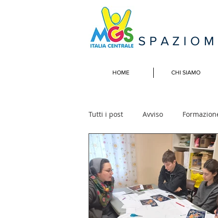
SPAZIO
HOME
CHI SIAMO
Tutti i post
Avviso
Formazion
Campi Estivi
Incontri naziona