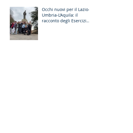
Liguria-Toscana e GR
Discernimento
Occhi nuovi per il Lazio-
Umbria-L’Aquila: il
racconto degli Esercizi
Spirituali MGS a Fiuggi
Archivio
luglio 2026
(2)
2 post
giugno 2026
(1)
1 post
maggio 2026
(2)
2 post
aprile 2026
(2)
2 post
marzo 2026
(5)
5 post
febbraio 2026
(1)
1 post
gennaio 2026
(1)
1 post
dicembre 2025
(4)
4 post
novembre 2025
(3)
3 post
agosto 2025
(2)
2 post
luglio 2025
(2)
2 post