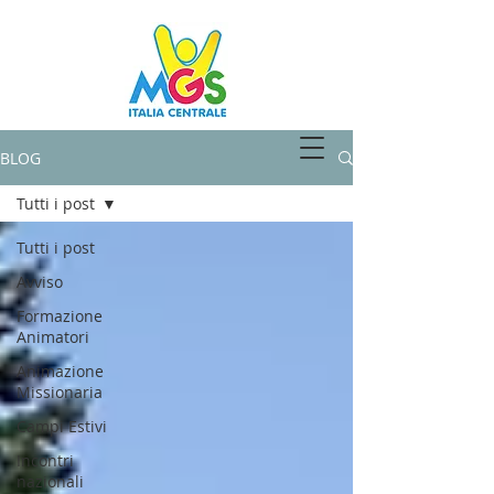
SPAZIOMGS
BLOG
Tutti i post
Tutti i post
Avviso
Formazione
Animatori
Animazione
Missionaria
Campi Estivi
Incontri
nazionali