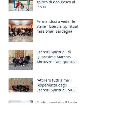
spirito di don Bosco al
Pio XI
Fermandosi a veder le
stelle - Esercizi spirituali
missionari Sardegna
Esercizi Spirituali di
Quaresima Marche-
Abruzzo: "Fate questo in
memoria di me!"
"Attirerò tutti a me":
l'esperienza degli
Esercizi Spirituali MGS
Liguria-Toscana e GR
Discernimento
Occhi nuovi per il Lazio-
Umbria-L’Aquila: il
racconto degli Esercizi