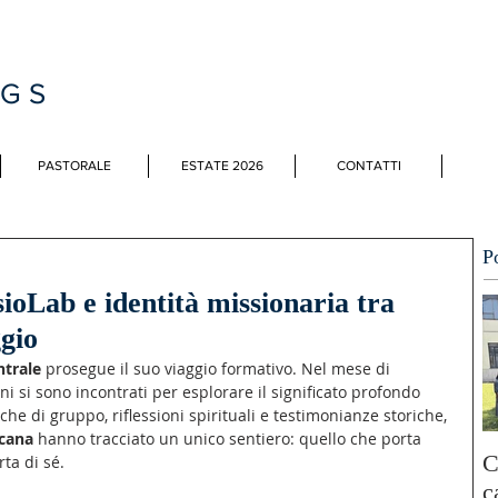
MGS
PASTORALE
ESTATE 2026
CONTATTI
P
ioLab e identità missionaria tra
ggio
ntrale
 prosegue il suo viaggio formativo. Nel mese di 
ni si sono incontrati per esplorare il significato profondo 
he di gruppo, riflessioni spirituali e testimonianze storiche, 
scana
 hanno tracciato un unico sentiero: quello che porta 
C
rta di sé.
c