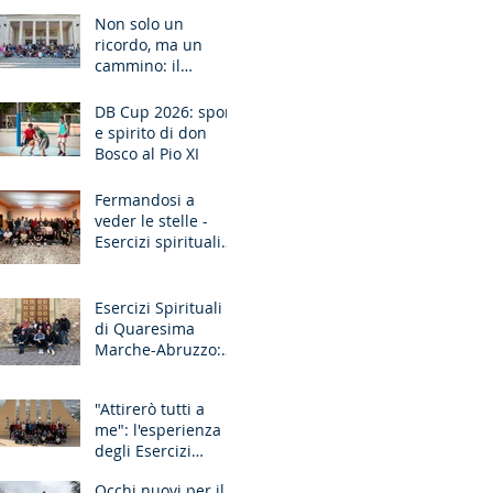
Ancona
Non solo un
ricordo, ma un
cammino: il
pellegrinaggio che
unisce le
DB Cup 2026: sport
generazioni
e spirito di don
Bosco al Pio XI
Fermandosi a
veder le stelle -
Esercizi spirituali
missionari
Sardegna
Esercizi Spirituali
di Quaresima
Marche-Abruzzo:
"Fate questo in
memoria di me!"
"Attirerò tutti a
me": l'esperienza
degli Esercizi
Spirituali MGS
Occhi nuovi per il
Liguria-Toscana e