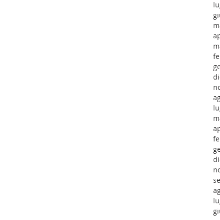
lu
g
m
ap
m
f
g
d
n
a
lu
m
ap
f
g
d
n
s
a
lu
g