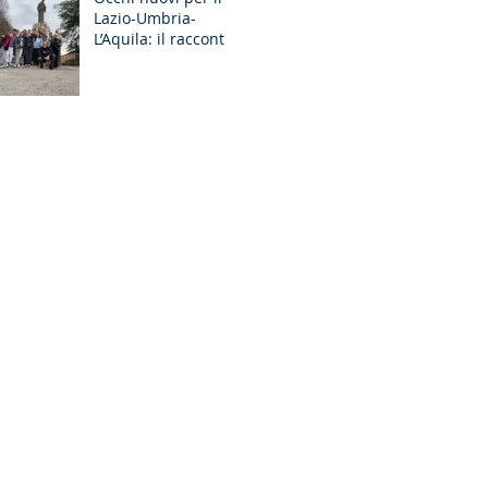
Lazio-Umbria-
GR Discernimento
L’Aquila: il racconto
degli Esercizi
Spirituali MGS a
Fiuggi