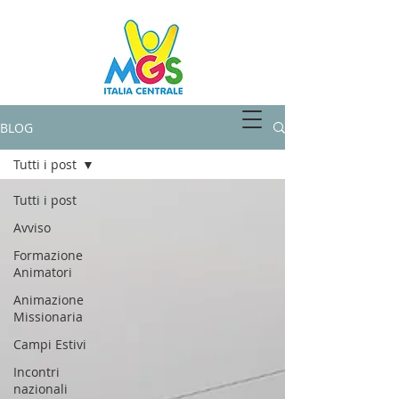
SPAZIOMGS
BLOG
Tutti i post
Tutti i post
Avviso
Formazione
Animatori
Animazione
Missionaria
Campi Estivi
Incontri
nazionali