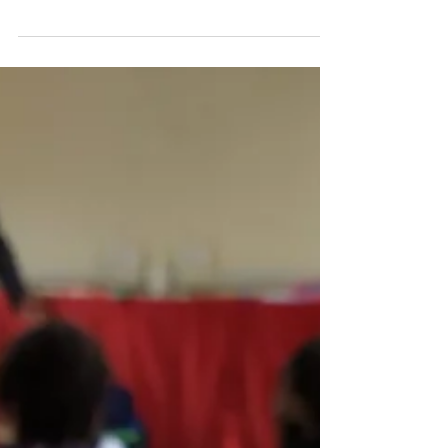
giornata con un bel sorriso soddisfatto perché
come gruppo animatori siamo riusciti a far...