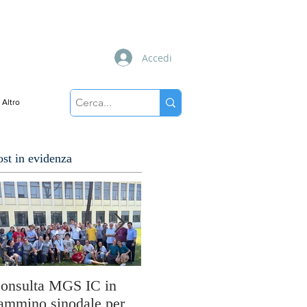
Accedi
Altro
ost in evidenza
onsulta MGS IC in
Cuori disarmati: il
So
ammino sinodale per
viaggio di MissioLab tra
M