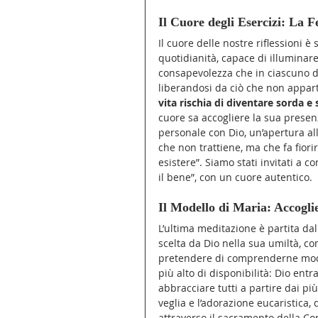
Il Cuore degli Esercizi: La F
Il cuore delle nostre riflessioni è 
quotidianità, capace di illuminare 
consapevolezza che in ciascuno di
liberandosi da ciò che non appar
vita rischia di diventare sorda e
cuore sa accogliere la sua presen
personale con Dio, un’apertura al
che non trattiene, ma che fa fiorir
esistere”. Siamo stati invitati a 
il bene”, con un cuore autentico.
Il Modello di Maria: Accoglie
L’ultima meditazione è partita d
scelta da Dio nella sua umiltà, com
pretendere di comprenderne modal
più alto di disponibilità: Dio ent
abbracciare tutti a partire dai p
veglia e l’adorazione eucaristica,
attraverso il sacramento della Co