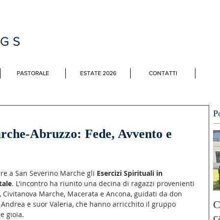
MGS
PASTORALE
ESTATE 2026
CONTATTI
P
Marche-Abruzzo: Fede, Avvento e
bre a San Severino Marche gli 
Esercizi Spirituali in 
tale
. L'incontro ha riunito una decina di ragazzi provenienti 
, Civitanova Marche, Macerata e Ancona, guidati da don 
C
 Andrea e suor Valeria, che hanno arricchito il gruppo 
e gioia.
c