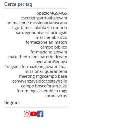
Cerca per tag
SpazioMGS
MGS
esercizi spirituali
giovani
animazione missionaria
toscana
liguria
missiolab
lazio-umbria
sardegna
universitari
mgsic
marche-abruzzo
formazione animatori
campo biblico
formazione giovani
makethedream
sharethedream
lavoratori
Genova
#mgsic #formazionegiovani #amatiechiamati #makethedream
missionari
quarantena
meeting mgs
campo base
convivenza
valdocco
staybello
campo bosco
forum2020
forum mgs
assemblea mgs
coronavirus
Seguici