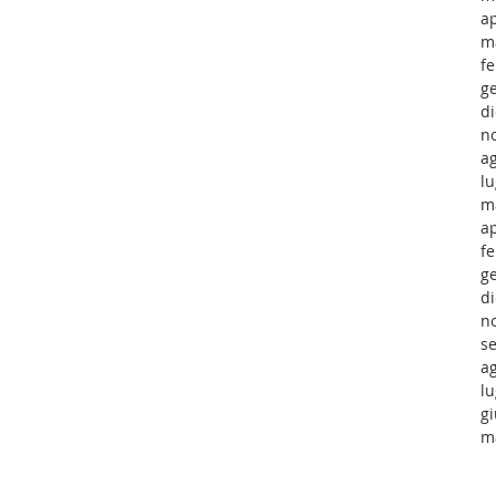
ap
m
f
g
d
n
a
lu
m
ap
f
g
d
n
s
a
lu
g
m