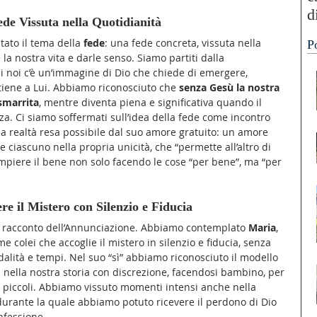
d
ede Vissuta nella Quotidianità
“
stato il tema della 
fede
: una fede concreta, vissuta nella 
P
A
la nostra vita e darle senso. Siamo partiti dalla 
 noi c’è un’immagine di Dio che chiede di emergere, 
tiene a Lui. Abbiamo riconosciuto che 
senza Gesù la nostra 
 smarrita
, mentre diventa piena e significativa quando il 
za. Ci siamo soffermati sull’idea della fede come incontro 
la realtà resa possibile dal suo amore gratuito: un amore 
e ciascuno nella propria unicità, che “permette all’altro di 
compiere il bene non solo facendo le cose “per bene”, ma “per 
re il Mistero con Silenzio e Fiducia
al racconto dell’Annunciazione. Abbiamo contemplato 
Maria
, 
e colei che accoglie il mistero in silenzio e fiducia, senza 
ità e tempi. Nel suo “sì” abbiamo riconosciuto il modello 
ra nella nostra storia con discrezione, facendosi bambino, per 
iù piccoli. Abbiamo vissuto momenti intensi anche nella 
 durante la quale abbiamo potuto ricevere il perdono di Dio 
nfessione.