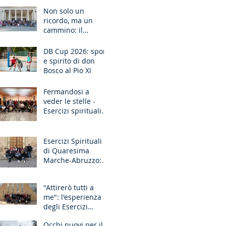
Ancona
Non solo un
ricordo, ma un
cammino: il
pellegrinaggio che
unisce le
DB Cup 2026: sport
generazioni
e spirito di don
Bosco al Pio XI
Fermandosi a
veder le stelle -
Esercizi spirituali
missionari
Sardegna
Esercizi Spirituali
di Quaresima
Marche-Abruzzo:
"Fate questo in
memoria di me!"
"Attirerò tutti a
me": l'esperienza
degli Esercizi
Spirituali MGS
Occhi nuovi per il
Liguria-Toscana e