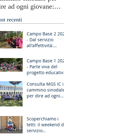
ire ad ogni giovane:
testimonianze globali e
Ragazzo, dico a te,
periferie umane
ost recenti
lzati!”
Campo Base 2 2026
- Dal servizio
all'affettività:
piccoli passi di
crescita
Campo Base 1 2026
- Parte viva del
progetto educativo
di don Bosco
Consulta MGS IC in
cammino sinodale
per dire ad ogni
giovane: “Ragazzo,
dico a te, Alzati!”
Scoperchiamo i
tetti: il weekend di
servizio
missionario ad