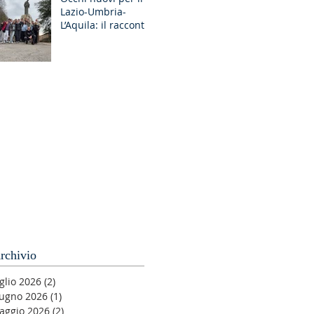
Lazio-Umbria-
GR Discernimento
L’Aquila: il racconto
degli Esercizi
Spirituali MGS a
Fiuggi
rchivio
glio 2026
(2)
2 post
iugno 2026
(1)
1 post
aggio 2026
(2)
2 post