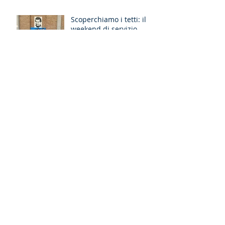
Scoperchiamo i tetti: il
weekend di servizio
missionario ad Ancona
Non solo un ricordo, ma
un cammino: il
pellegrinaggio che
unisce le generazioni
DB Cup 2026: sport e
spirito di don Bosco al
Pio XI
Fermandosi a veder le
stelle - Esercizi spirituali
missionari Sardegna
Esercizi Spirituali di