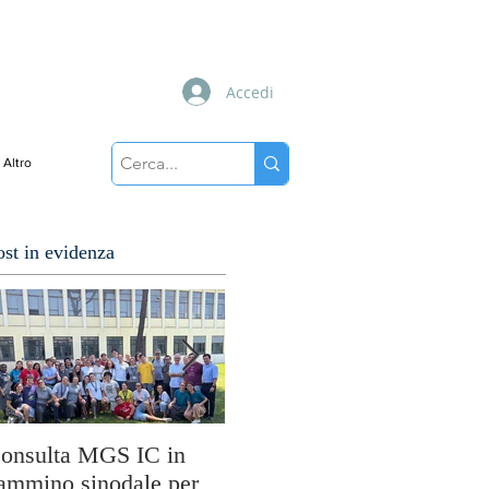
Accedi
Altro
ost in evidenza
onsulta MGS IC in
Cuori disarmati: il
So
ammino sinodale per
viaggio di MissioLab tra
M