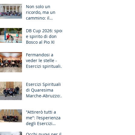
Ancona
Non solo un
ricordo, ma un
cammino: il
pellegrinaggio che
unisce le
DB Cup 2026: sport
generazioni
e spirito di don
Bosco al Pio XI
Fermandosi a
veder le stelle -
Esercizi spirituali
missionari
Sardegna
Esercizi Spirituali
di Quaresima
Marche-Abruzzo:
"Fate questo in
memoria di me!"
"Attirerò tutti a
me": l'esperienza
degli Esercizi
Spirituali MGS
Occhi nuovi per il
Liguria-Toscana e