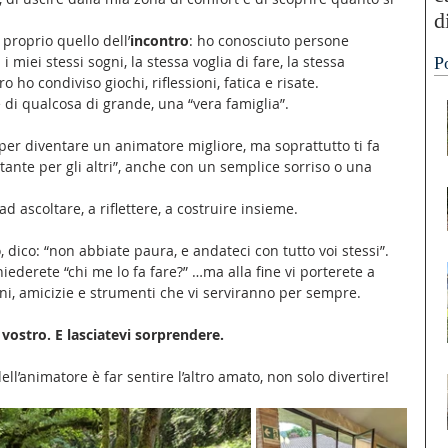
d
proprio quello dell’
incontro
: ho conosciuto persone 
“
 miei stessi sogni, la stessa voglia di fare, la stessa 
P
A
 ho condiviso giochi, riflessioni, fatica e risate. 
 di qualcosa di grande, una “vera famiglia”.
 per diventare un animatore migliore, ma soprattutto ti fa 
ante per gli altri”, anche con un semplice sorriso o una 
d ascoltare, a riflettere, a costruire insieme. 
, dico: “non abbiate paura, e andateci con tutto voi stessi”. 
hiederete “chi me lo fa fare?” …ma alla fine vi porterete a 
i, amicizie e strumenti che vi serviranno per sempre. 
vostro. E lasciatevi sorprendere.
ell’animatore è far sentire l’altro amato, non solo divertire!