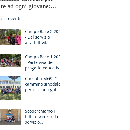
ire ad ogni giovane:
testimonianze globali e
Ragazzo, dico a te,
periferie umane
ost recenti
lzati!”
Campo Base 2 2026
- Dal servizio
all'affettività:
piccoli passi di
crescita
Campo Base 1 2026
- Parte viva del
progetto educativo
di don Bosco
Consulta MGS IC in
cammino sinodale
per dire ad ogni
giovane: “Ragazzo,
dico a te, Alzati!”
Scoperchiamo i
tetti: il weekend di
servizio
missionario ad