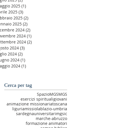
aggio 2025
(1)
1 post
rile 2025
(3)
3 post
ebbraio 2025
(2)
2 post
ennaio 2025
(2)
2 post
icembre 2024
(2)
2 post
ovembre 2024
(1)
1 post
ettembre 2024
(2)
2 post
gosto 2024
(3)
3 post
glio 2024
(2)
2 post
iugno 2024
(1)
1 post
aggio 2024
(1)
1 post
Cerca per tag
SpazioMGS
MGS
esercizi spirituali
giovani
animazione missionaria
toscana
liguria
missiolab
lazio-umbria
sardegna
universitari
mgsic
marche-abruzzo
formazione animatori