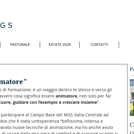
MGS
PASTORALE
ESTATE 2026
CONTATTI
P
imatore"
 di formazione: è un viaggio dentro te stesso e verso gli 
avvero cosa significa essere 
animatore
, non solo per far 
cuore, guidare con l’esempio e crescere insieme
”.
 partecipare al Campo Base del MGS Italia Centrale ad 
bio che è stata un’esperienza “bellissima, intensa e 
C
parato nuove tecniche di animazione, ma ho anche avuto 
c
, di uscire dalla mia zona di comfort e di scoprire quanto si 