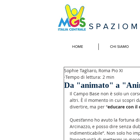
SPAZIO
HOME
CHI SIAMO
Sophie Tagliaro, Roma Pio XI
Tempo di lettura: 2 min
Da "animato" a "An
Il Campo Base non è solo un corso
altri. È il momento in cui scopri d
divertire, ma per “
educare con il 
Quest’anno ho avuto la fortuna di
Arcinazzo, e posso dire senza dub
indimenticabile”. Non solo ho im
l’opportunità di mettermi in gioco