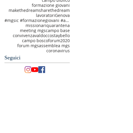
campo biblico
formazione giovani
makethedream
sharethedream
lavoratori
Genova
#mgsic #formazionegiovani #amatiechiamati #makethedream
missionari
quarantena
meeting mgs
campo base
convivenza
valdocco
staybello
campo bosco
forum2020
forum mgs
assemblea mgs
coronavirus
Seguici