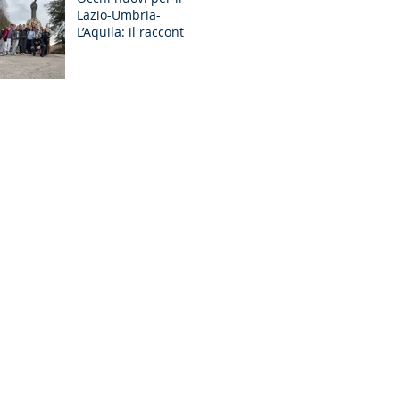
Lazio-Umbria-
GR Discernimento
L’Aquila: il racconto
degli Esercizi
Spirituali MGS a
Fiuggi