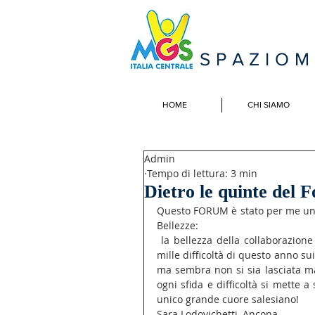
SPAZIO
HOME
CHI SIAMO
Admin
Tempo di lettura: 3 min
Dietro le quinte de
Questo FORUM è stato per me una
Bellezze:
 la bellezza della collaborazione di chi si è messo in gioco e non si è fatto abbattere dalle 
mille difficoltà di questo anno sui
ma sembra non si sia lasciata mai
ogni sfida e difficoltà si mette a
unico grande cuore salesiano!
Sara Lodovichetti, Ancona