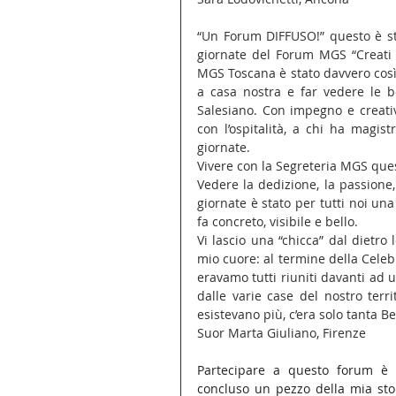
“Un Forum DIFFUSO!” questo è stat
giornate del Forum MGS “Creati p
MGS Toscana è stato davvero così! 
a casa nostra e far vedere le be
Salesiano. Con impegno e creativi
con l’ospitalità, a chi ha magis
giornate.
Vivere con la Segreteria MGS ques
Vedere la dedizione, la passione,
giornate è stato per tutti noi una
fa concreto, visibile e bello. 
Vi lascio una “chicca” dal dietr
mio cuore: al termine della Celeb
eravamo tutti riuniti davanti ad u
dalle varie case del nostro terr
esistevano più, c’era solo tanta B
Suor Marta Giuliano, Firenze
Partecipare a questo forum è s
concluso un pezzo della mia stor