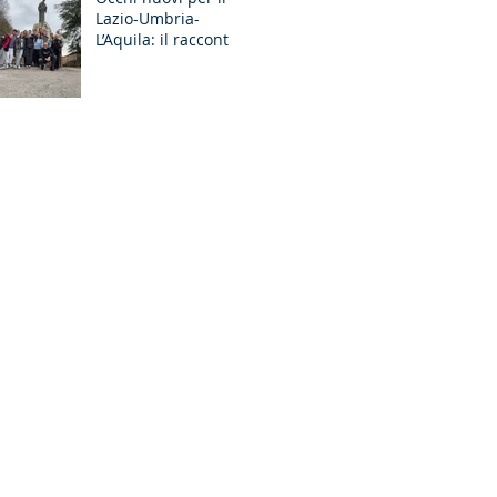
Lazio-Umbria-
GR Discernimento
L’Aquila: il racconto
degli Esercizi
Spirituali MGS a
Fiuggi