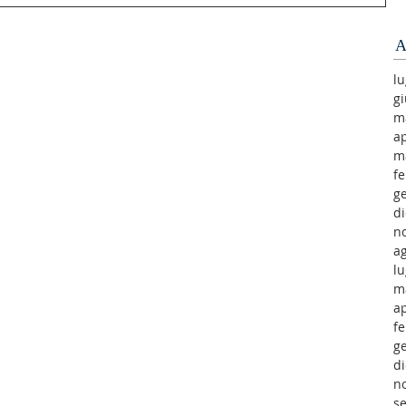
A
lu
g
m
ap
m
f
g
d
n
a
lu
m
ap
f
g
d
n
s