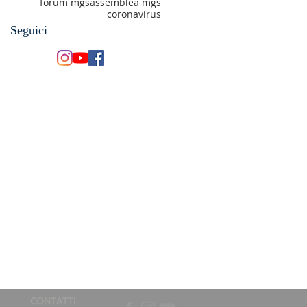
forum mgs
assemblea mgs
coronavirus
Seguici
CONTATTI