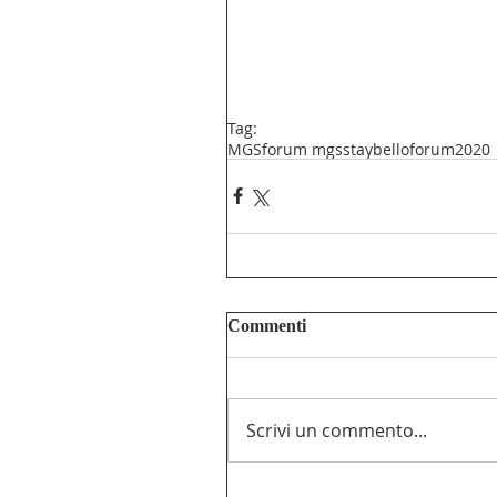
Tag:
MGS
forum mgs
staybello
forum2020
Commenti
Scrivi un commento...