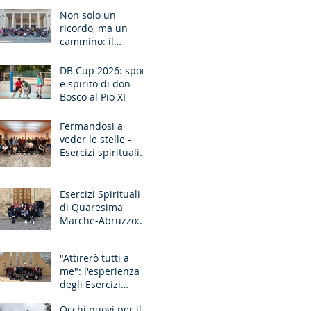
Ancona
Non solo un
ricordo, ma un
cammino: il
pellegrinaggio che
unisce le
DB Cup 2026: sport
generazioni
e spirito di don
Bosco al Pio XI
Fermandosi a
veder le stelle -
Esercizi spirituali
missionari
Sardegna
Esercizi Spirituali
di Quaresima
Marche-Abruzzo:
"Fate questo in
memoria di me!"
"Attirerò tutti a
me": l'esperienza
degli Esercizi
Spirituali MGS
Occhi nuovi per il
Liguria-Toscana e