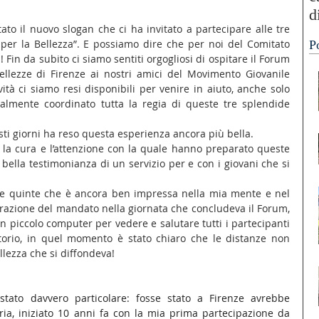
d
o il nuovo slogan che ci ha invitato a partecipare alle tre 
“
er la Bellezza”. E possiamo dire che per noi del Comitato 
P
A
Fin da subito ci siamo sentiti orgogliosi di ospitare il Forum 
llezze di Firenze ai nostri amici del Movimento Giovanile 
tà ci siamo resi disponibili per venire in aiuto, anche solo 
tralmente coordinato tutta la regia di queste tre splendide 
ti giorni ha reso questa esperienza ancora più bella. 
 la cura e l’attenzione con la quale hanno preparato queste 
 bella testimonianza di un servizio per e con i giovani che si 
o le quinte che è ancora ben impressa nella mia mente e nel 
razione del mandato nella giornata che concludeva il Forum, 
n piccolo computer per vedere e salutare tutti i partecipanti 
itorio, in quel momento è stato chiaro che le distanze non 
ellezza che si diffondeva!
tato davvero particolare: fosse stato a Firenze avrebbe 
ia, iniziato 10 anni fa con la mia prima partecipazione da 