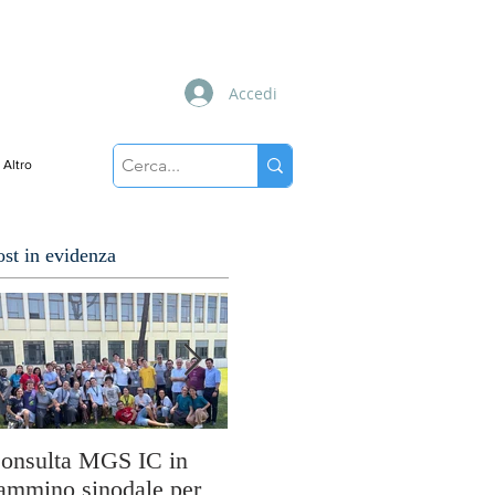
Accedi
Altro
ost in evidenza
onsulta MGS IC in
Cuori disarmati: il
So
ammino sinodale per
viaggio di MissioLab tra
M