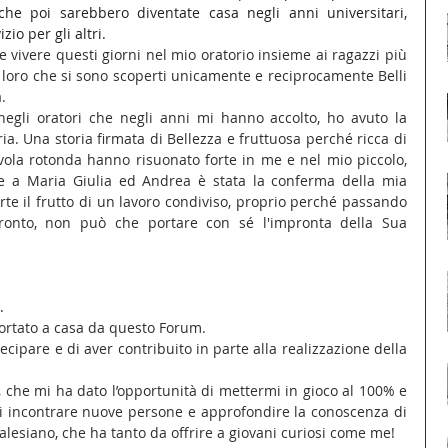
che poi sarebbero diventate casa negli anni universitari, 
io per gli altri.
 vivere questi giorni nel mio oratorio insieme ai ragazzi più 
 loro che si sono scoperti unicamente e reciprocamente Belli 
.
 negli oratori che negli anni mi hanno accolto, ho avuto la 
ria. Una storia firmata di Bellezza e fruttuosa perché ricca di 
vola rotonda hanno risuonato forte in me e nel mio piccolo, 
 a Maria Giulia ed Andrea è stata la conferma della mia 
rte il frutto di un lavoro condiviso, proprio perché passando 
nfronto, non può che portare con sé l'impronta della Sua 
. 
ortato a casa da questo Forum. 
cipare e di aver contribuito in parte alla realizzazione della 
, che mi ha dato l’opportunità di mettermi in gioco al 100% e 
di incontrare nuove persone e approfondire la conoscenza di 
lesiano, che ha tanto da offrire a giovani curiosi come me!