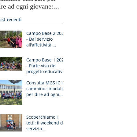
ire ad ogni giovane:
testimonianze globali e
Ragazzo, dico a te,
periferie umane
ost recenti
lzati!”
Campo Base 2 2026
- Dal servizio
all'affettività:
piccoli passi di
crescita
Campo Base 1 2026
- Parte viva del
progetto educativo
di don Bosco
Consulta MGS IC in
cammino sinodale
per dire ad ogni
giovane: “Ragazzo,
dico a te, Alzati!”
Scoperchiamo i
tetti: il weekend di
servizio
missionario ad