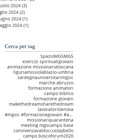
gosto 2024
(3)
3 post
glio 2024
(2)
2 post
iugno 2024
(1)
1 post
aggio 2024
(1)
1 post
Cerca per tag
SpazioMGS
MGS
esercizi spirituali
giovani
animazione missionaria
toscana
liguria
missiolab
lazio-umbria
sardegna
universitari
mgsic
marche-abruzzo
formazione animatori
campo biblico
formazione giovani
makethedream
sharethedream
lavoratori
Genova
#mgsic #formazionegiovani #amatiechiamati #makethedream
missionari
quarantena
meeting mgs
campo base
convivenza
valdocco
staybello
campo bosco
forum2020