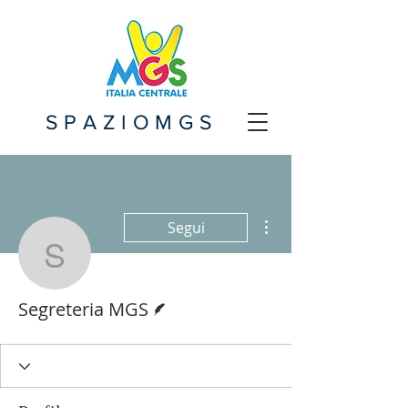
SPAZIOMGS
Altre azioni
Segui
Segreteria MGS
Redattore
Segreteria MGS