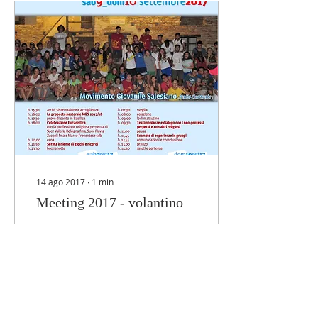
14 ago 2017
∙
1
min
Meeting 2017 - volantino
Carissimi, mentre ancora
fervono alcune iniziative
estive ispettoriali
presentiamo il volantino
del MEETING MGS Italia
Centrale che si...