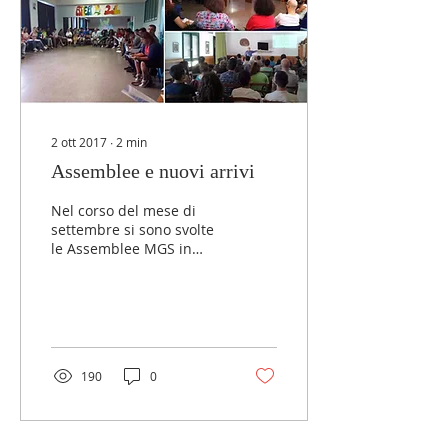
2 ott 2017
∙
2
min
Assemblee e nuovi arrivi
Nel corso del mese di
settembre si sono svolte
le Assemblee MGS in
tutte le zone dell’Italia
Centrale: a Genova
Sampierdarena per la...
190
0