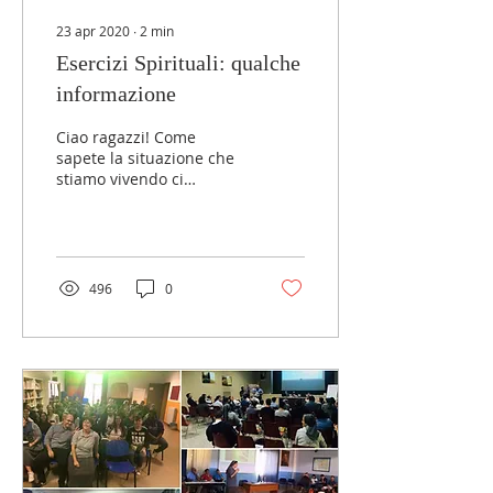
23 apr 2020
∙
2
min
Esercizi Spirituali: qualche
informazione
Ciao ragazzi! Come
sapete la situazione che
stiamo vivendo ci
richiede di cambiare
molti ritmi e abitudini, e
già nelle nostre case ci...
496
0