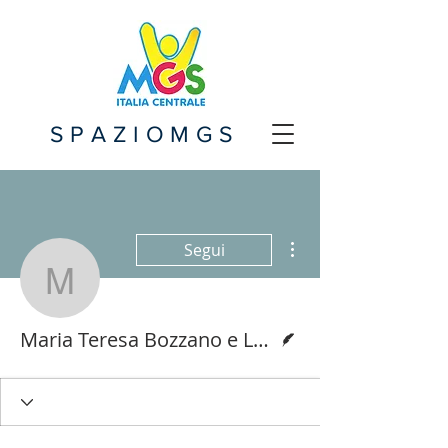
SPAZIOMGS
Altre azioni
Segui
Maria Teresa Bozzano e 
Redattore
Maria Teresa Bozzano e Luisa Casali, Varazze