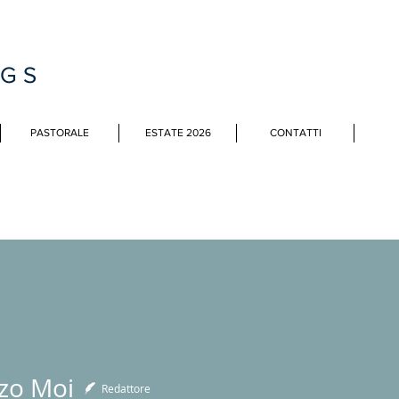
MGS
PASTORALE
ESTATE 2026
CONTATTI
zo Moi
Redattore