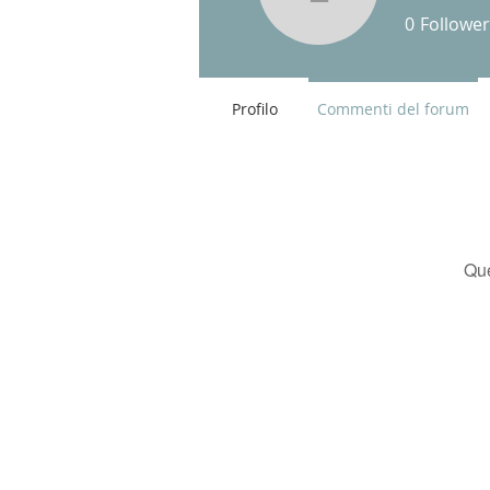
Lorenzo 
0
Follower
Profilo
Commenti del forum
Que