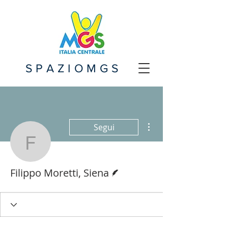
SPAZIOMGS
Altre azioni
Segui
Filippo Moretti, Siena
Redattore
Filippo Moretti, Siena