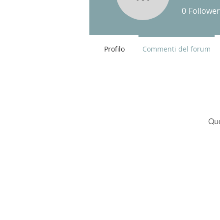
Maria Beat
0
Follower
Profilo
Commenti del forum
Que