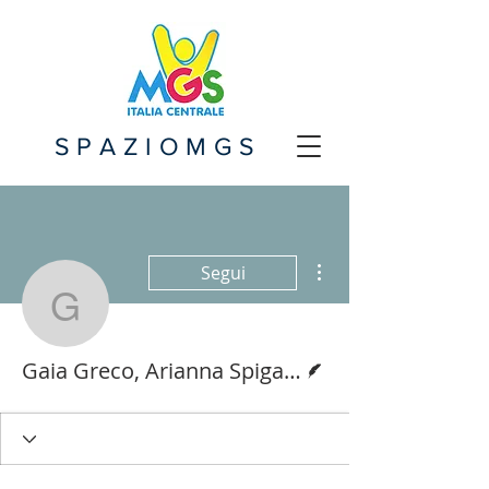
SPAZIOMGS
Altre azioni
Segui
Gaia Greco, Arianna Sp
Redattore
Gaia Greco, Arianna Spiga, Costanza Gangi