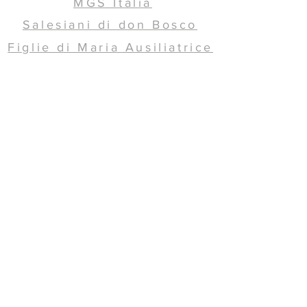
MGS Italia
Salesiani di don Bosco
Figlie di Maria Ausiliatrice
Salesiani Cooperatori
Ispettoria SDB ICC
Ispettoria FMA ILS
Ispettoria FMA IRO
CONTATTI
© 2017 by MGS IC. Creato con
Wix.com