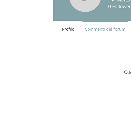
Don Massi
Redatto
0
Follower
Profilo
Commenti del forum
Que