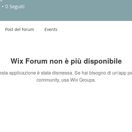
miliano Civinini, Vasto
re
0
Seguiti
Post del forum
Events
Wix Forum non è più disponibile
sta applicazione è stata dismessa. Se hai bisogno di un'app pe
community, usa Wix Groups.