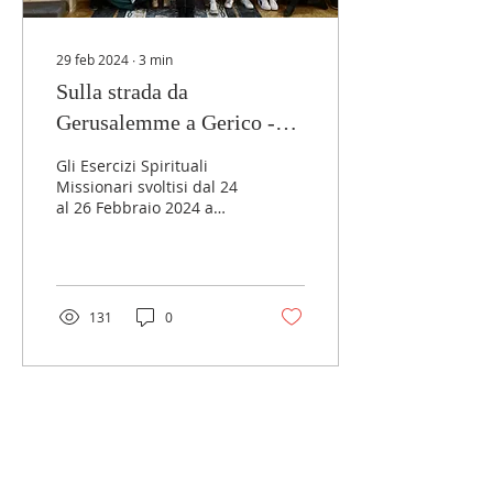
29 feb 2024
∙
3
min
Sulla strada da
Gerusalemme a Gerico -
Esercizi Spirituali
Gli Esercizi Spirituali
Missionari a Loreto
Missionari svoltisi dal 24
al 26 Febbraio 2024 a
Loreto sono stati per me
una splendida occasione
di staccare...
131
0
LINK ESTERNI
MGS Italia