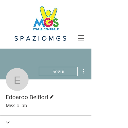
SPAZIOMGS
Altre azioni
Segui
Edoardo Belfiori
Redattore
Edoardo Belfiori
MissioLab