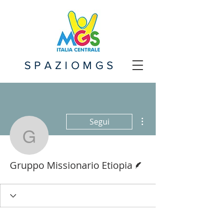
SPAZIOMGS
Altre azioni
Segui
Gruppo Missionario Etio
Redattore
Gruppo Missionario Etiopia