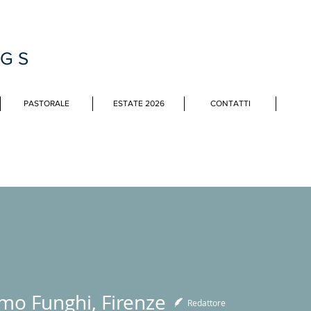
MGS
PASTORALE
ESTATE 2026
CONTATTI
mo Funghi, Firenze
Redattore