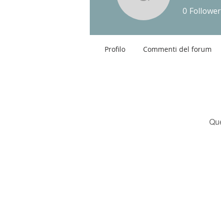
Giacomo F
0
Follower
Profilo
Commenti del forum
Que