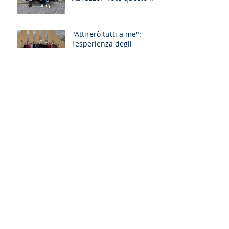
memoria di me!"
"Attirerò tutti a me":
l'esperienza degli
Esercizi Spirituali MGS
Liguria-Toscana e GR
Discernimento
Occhi nuovi per il Lazio-
Umbria-L’Aquila: il
racconto degli Esercizi
Spirituali MGS a Fiuggi
Archivio
luglio 2026
(2)
2 post
giugno 2026
(1)
1 post
maggio 2026
(2)
2 post
aprile 2026
(2)
2 post
marzo 2026
(5)
5 post