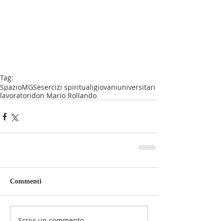
Tag:
SpazioMGS
esercizi spirituali
giovani
universitari
lavoratori
don Mario Rollando
Commenti
Scrivi un commento...