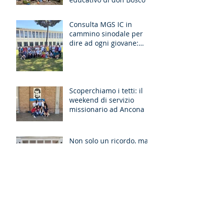
Consulta MGS IC in
cammino sinodale per
dire ad ogni giovane:
“Ragazzo, dico a te,
Alzati!”
Scoperchiamo i tetti: il
weekend di servizio
missionario ad Ancona
Non solo un ricordo, ma
un cammino: il
pellegrinaggio che
unisce le generazioni
DB Cup 2026: sport e
spirito di don Bosco al
Pio XI