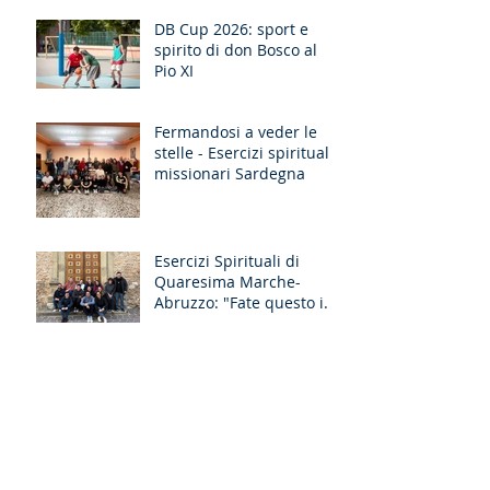
DB Cup 2026: sport e
spirito di don Bosco al
Pio XI
Fermandosi a veder le
stelle - Esercizi spirituali
missionari Sardegna
Esercizi Spirituali di
Quaresima Marche-
Abruzzo: "Fate questo in
memoria di me!"
"Attirerò tutti a me":
l'esperienza degli
Esercizi Spirituali MGS
Liguria-Toscana e GR
Discernimento
Occhi nuovi per il Lazio-