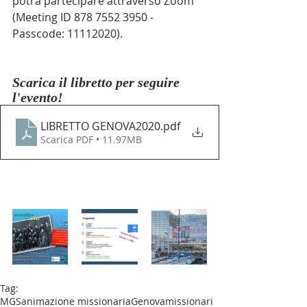
potrà partecipare attraverso Zoom 
(
Meeting ID 878 7552 3950 - 
Passcode: 11112020).
Scarica il libretto per seguire 
l'evento!
LIBRETTO GENOVA2020
.pdf
Scarica PDF • 11.97MB
Tag:
MGS
animazione missionaria
Genova
missionari