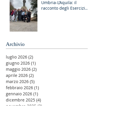
Umbria-L’Aquila: il
racconto degli Esercizi
Spirituali MGS a Fiuggi
Archivio
luglio 2026
(2)
2 post
giugno 2026
(1)
1 post
maggio 2026
(2)
2 post
aprile 2026
(2)
2 post
marzo 2026
(5)
5 post
febbraio 2026
(1)
1 post
gennaio 2026
(1)
1 post
dicembre 2025
(4)
4 post
novembre 2025
(3)
3 post
agosto 2025
(2)
2 post
luglio 2025
(2)
2 post
maggio 2025
(1)
1 post
aprile 2025
(3)
3 post