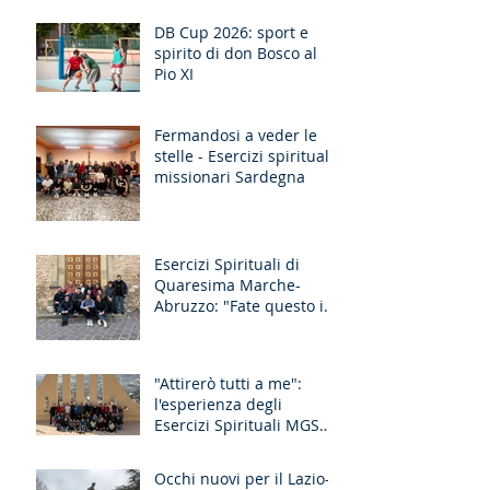
DB Cup 2026: sport e
spirito di don Bosco al
Pio XI
Fermandosi a veder le
stelle - Esercizi spirituali
missionari Sardegna
Esercizi Spirituali di
Quaresima Marche-
Abruzzo: "Fate questo in
memoria di me!"
"Attirerò tutti a me":
l'esperienza degli
Esercizi Spirituali MGS
Liguria-Toscana e GR
Discernimento
Occhi nuovi per il Lazio-