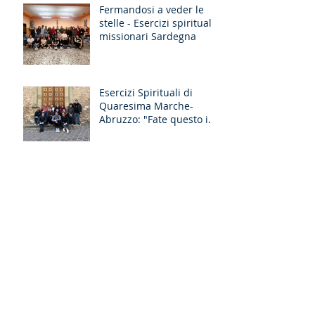
Fermandosi a veder le
stelle - Esercizi spirituali
missionari Sardegna
Esercizi Spirituali di
Quaresima Marche-
Abruzzo: "Fate questo in
memoria di me!"
"Attirerò tutti a me":
l'esperienza degli
Esercizi Spirituali MGS
Liguria-Toscana e GR
Discernimento
Occhi nuovi per il Lazio-
Umbria-L’Aquila: il
racconto degli Esercizi
Spirituali MGS a Fiuggi