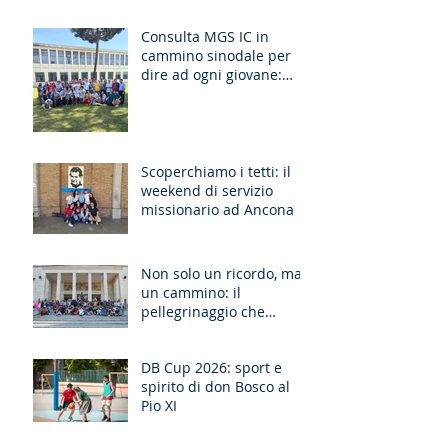
Consulta MGS IC in
cammino sinodale per
dire ad ogni giovane:
“Ragazzo, dico a te,
Alzati!”
Scoperchiamo i tetti: il
weekend di servizio
missionario ad Ancona
Non solo un ricordo, ma
un cammino: il
pellegrinaggio che
unisce le generazioni
DB Cup 2026: sport e
spirito di don Bosco al
Pio XI