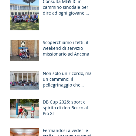
Consulta MGS IC in
cammino sinodale per
dire ad ogni giovane:
“Ragazzo, dico a te,
Alzati!”
Scoperchiamo i tetti: il
weekend di servizio
missionario ad Ancona
Non solo un ricordo, ma
un cammino: il
pellegrinaggio che
unisce le generazioni
DB Cup 2026: sport e
spirito di don Bosco al
Pio XI
Fermandosi a veder le