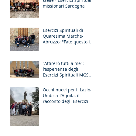
stelle - Esercizi spirituali
missionari Sardegna
Esercizi Spirituali di
Quaresima Marche-
Abruzzo: "Fate questo in
memoria di me!"
"Attirerò tutti a me":
l'esperienza degli
Esercizi Spirituali MGS
Liguria-Toscana e GR
Discernimento
Occhi nuovi per il Lazio-
Umbria-L’Aquila: il
racconto degli Esercizi
Spirituali MGS a Fiuggi