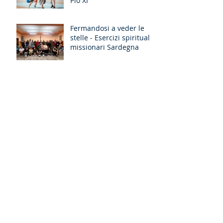
Pio XI
Fermandosi a veder le
stelle - Esercizi spirituali
missionari Sardegna
Esercizi Spirituali di
Quaresima Marche-
Abruzzo: "Fate questo in
memoria di me!"
"Attirerò tutti a me":
l'esperienza degli
Esercizi Spirituali MGS
Liguria-Toscana e GR
Discernimento
Occhi nuovi per il Lazio-
Umbria-L’Aquila: il
racconto degli Esercizi
Spirituali MGS a Fiuggi