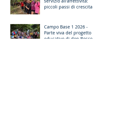
servizio all'affettività:
piccoli passi di crescita
Campo Base 1 2026 -
Parte viva del progetto
educativo di don Bosco
Consulta MGS IC in
cammino sinodale per
dire ad ogni giovane:
“Ragazzo, dico a te,
Alzati!”
Scoperchiamo i tetti: il
weekend di servizio
missionario ad Ancona
Non solo un ricordo, ma
un cammino: il