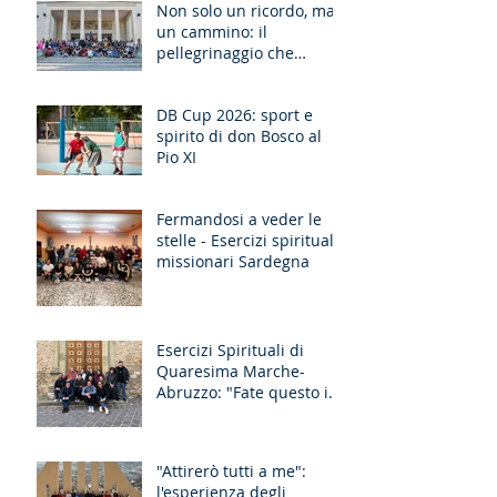
Non solo un ricordo, ma
un cammino: il
pellegrinaggio che
unisce le generazioni
DB Cup 2026: sport e
spirito di don Bosco al
Pio XI
Fermandosi a veder le
stelle - Esercizi spirituali
missionari Sardegna
Esercizi Spirituali di
Quaresima Marche-
Abruzzo: "Fate questo in
memoria di me!"
"Attirerò tutti a me":
l'esperienza degli