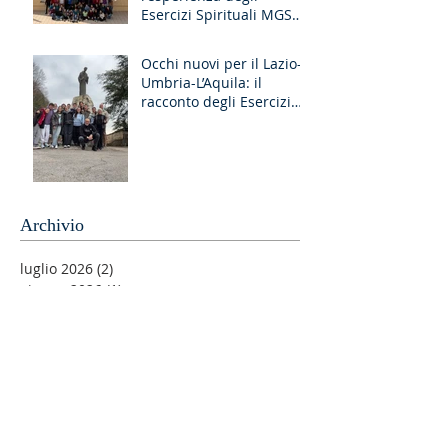
Esercizi Spirituali MGS
Liguria-Toscana e GR
Discernimento
Occhi nuovi per il Lazio-
Umbria-L’Aquila: il
racconto degli Esercizi
Spirituali MGS a Fiuggi
Archivio
luglio 2026
(2)
2 post
giugno 2026
(1)
1 post
maggio 2026
(2)
2 post
aprile 2026
(2)
2 post
marzo 2026
(5)
5 post
febbraio 2026
(1)
1 post
gennaio 2026
(1)
1 post
dicembre 2025
(4)
4 post
novembre 2025
(3)
3 post