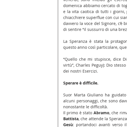
domenica abbiamo cercato di togli
e la vita caotica di tutti i giorni
chiacchiere superflue con cui siam
davvero la voce del Signore, c’è b
di sentire “il sussurro di una bre
La Speranza è stata la protagoni
questo anno così particolare, que
“Quello che mi stupisce, dice Di
virtù”, Charles Peguy): Dio stesso 
dei nostri Esercizi.
Sperare è difficile.
Suor Marta Giuliano ha guidato l
alcuni personaggi, che sono dav
nonostante le difficoltà.
Il primo è stato 
Abramo
, che rim
Battista
Gesù
: portandoci avanti verso il