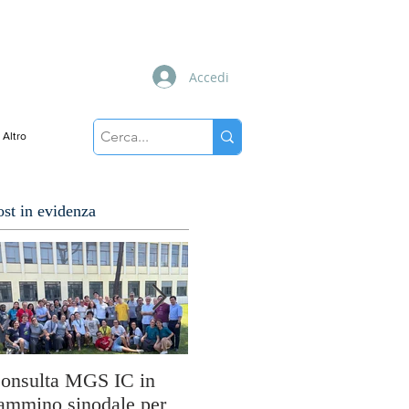
Accedi
Altro
ost in evidenza
onsulta MGS IC in
Cuori disarmati: il
So
ammino sinodale per
viaggio di MissioLab tra
M