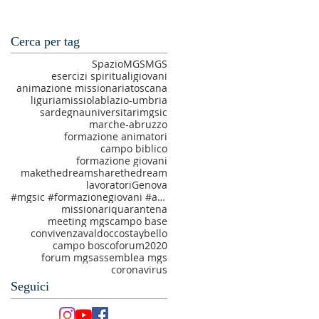
Cerca per tag
SpazioMGS
MGS
esercizi spirituali
giovani
animazione missionaria
toscana
liguria
missiolab
lazio-umbria
sardegna
universitari
mgsic
marche-abruzzo
formazione animatori
campo biblico
formazione giovani
makethedream
sharethedream
lavoratori
Genova
#mgsic #formazionegiovani #amatiechiamati #makethedream
missionari
quarantena
meeting mgs
campo base
convivenza
valdocco
staybello
campo bosco
forum2020
forum mgs
assemblea mgs
coronavirus
Seguici