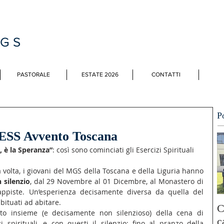
MGS
PASTORALE
ESTATE 2026
CONTATTI
P
 EESS Avvento Toscana
, è la Speranza”
: così sono cominciati gli Esercizi Spirituali 
volta, i giovani del MGS della Toscana e della Liguria hanno 
n silenzio
, dal 29 Novembre al 01 Dicembre, al Monastero di 
rappiste. Un’esperienza decisamente diversa da quella del 
abituati ad abitare.
C
 insieme (e decisamente non silenzioso) della cena di 
c
zi spirituali, e con questi il silenzio: fino al pranzo della 