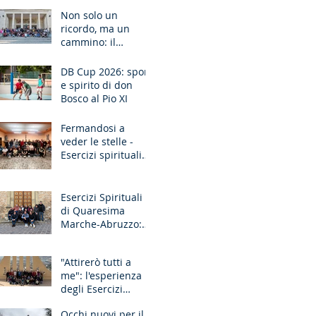
Ancona
Non solo un
ricordo, ma un
cammino: il
pellegrinaggio che
unisce le
DB Cup 2026: sport
generazioni
e spirito di don
Bosco al Pio XI
Fermandosi a
veder le stelle -
Esercizi spirituali
missionari
Sardegna
Esercizi Spirituali
di Quaresima
Marche-Abruzzo:
"Fate questo in
memoria di me!"
"Attirerò tutti a
me": l'esperienza
degli Esercizi
Spirituali MGS
Occhi nuovi per il
Liguria-Toscana e