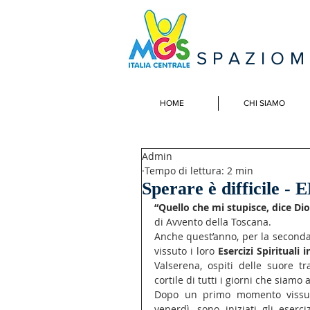
SPAZIO
HOME
CHI SIAMO
Admin
Tempo di lettura: 2 min
Sperare è difficile -
“Quello che mi stupisce, dice Dio
di Avvento della Toscana.
Anche quest’anno, per la seconda 
vissuto i loro 
Esercizi Spirituali i
Valserena, ospiti delle suore t
cortile di tutti i giorni che siamo 
Dopo un primo momento vissuto
venerdì, sono iniziati gli eserci