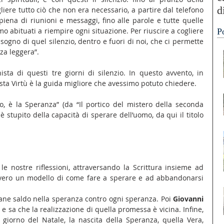
d
ere tutto ciò che non era necessario, a partire dal telefono 
, piena di riunioni e messaggi, fino alle parole e tutte quelle 
“
o abituati a riempire ogni situazione. Per riuscire a cogliere 
P
A
isogno di quel silenzio, dentro e fuori di noi, che ci permette 
zza leggera”.
sta di questi tre giorni di silenzio. In questo avvento, in 
sta Virtù è la guida migliore che avessimo potuto chiedere.
o, è la Speranza” (da “Il portico del mistero della seconda 
è stupito della capacità di sperare dell’uomo, da qui il titolo 
e nostre riflessioni, attraversando la Scrittura insieme ad 
vero un modello di come fare a sperare e ad abbandonarsi 
ane saldo nella speranza contro ogni speranza. Poi 
Giovanni 
, che attende la Speranza e sa che la realizzazione di quella promessa è vicina. Infine, 
 giorno del Natale, la nascita della Speranza, quella Vera, 