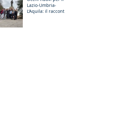
Lazio-Umbria-
GR Discernimento
L’Aquila: il racconto
degli Esercizi
Spirituali MGS a
Fiuggi