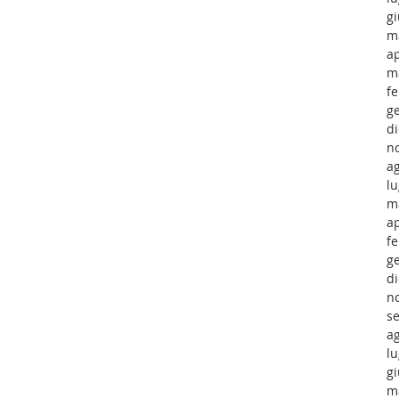
g
m
ap
m
f
g
d
n
a
lu
m
ap
f
g
d
n
s
a
lu
g
m