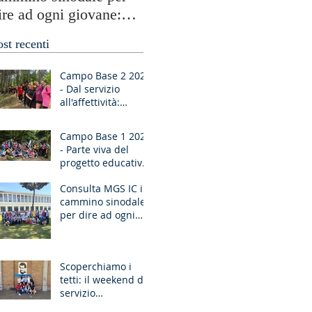
ire ad ogni giovane:
testimonianze globali e
Ragazzo, dico a te,
periferie umane
ost recenti
lzati!”
Campo Base 2 2026
- Dal servizio
all'affettività:
piccoli passi di
crescita
Campo Base 1 2026
- Parte viva del
progetto educativo
di don Bosco
Consulta MGS IC in
cammino sinodale
per dire ad ogni
giovane: “Ragazzo,
dico a te, Alzati!”
Scoperchiamo i
tetti: il weekend di
servizio
missionario ad