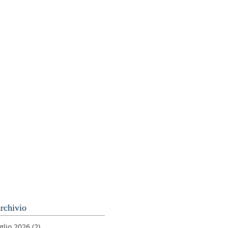
rchivio
glio 2026
(2)
2 post