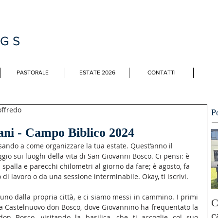
MGS
PASTORALE
ESTATE 2026
CONTATTI
offredo
P
ani - Campo Biblico 2024
nsando a come organizzare la tua estate. Quest’anno il 
io sui luoghi della vita di San Giovanni Bosco. Ci pensi: è 
 spalla e parecchi chilometri al giorno da fare; è agosto, fa 
di lavoro o da una sessione interminabile. Okay, ti iscrivi.
gnuno dalla propria città, e ci siamo messi in cammino. I primi 
C
ra Castelnuovo don Bosco, dove Giovannino ha frequentato la 
c
on Bosco, visitando la basilica, che ti accoglie col suo 