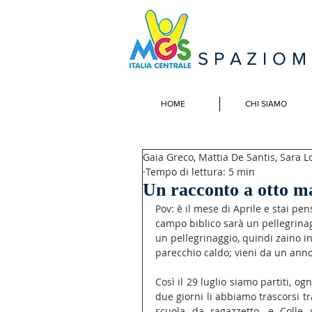
SPAZIO
HOME
CHI SIAMO
Gaia Greco, Mattia De Santis, Sara L
Tempo di lettura: 5 min
Un racconto a otto m
Pov: è il mese di Aprile e stai pe
campo biblico sarà un pellegrinagg
un pellegrinaggio, quindi zaino in
parecchio caldo; vieni da un anno 
Così il 29 luglio siamo partiti, o
due giorni li abbiamo trascorsi t
scuola da ragazzetto, e Colle d