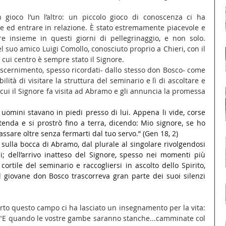
ioco l’un l’altro: un piccolo gioco di conoscenza ci ha 
e ed entrare in relazione. È stato estremamente piacevole e 
 insieme in questi giorni di pellegrinaggio, e non solo. 
 suo amico Luigi Comollo, conosciuto proprio a Chieri, con il 
 cui centro è sempre stato il Signore.
iscernimento, spesso ricordati- dallo stesso don Bosco- come 
bilità di visitare la struttura del seminario e lì di ascoltare e 
cui il Signore fa visita ad Abramo e gli annuncia la promessa 
e uomini stavano in piedi presso di lui. Appena li vide, corse 
 tenda e si prostrò fino a terra, dicendo: Mio signore, se ho 
assare oltre senza fermarti dal tuo servo.” (Gen 18, 2)
 sulla bocca di Abramo, dal plurale al singolare rivolgendosi 
i; dell’arrivo inatteso del Signore, spesso nei momenti più 
 cortile del seminario e raccogliersi in ascolto dello Spirito, 
 giovane don Bosco trascorreva gran parte dei suoi silenzi 
erto questo campo ci ha lasciato un insegnamento per la vita: 
 "E quando le vostre gambe saranno stanche...camminate col 