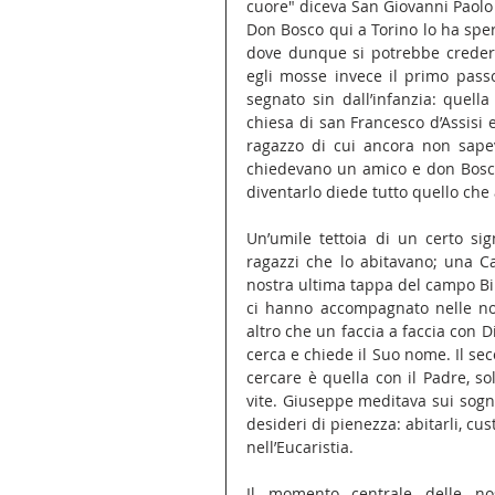
cuore" diceva San Giovanni Paolo 
Don Bosco qui a Torino lo ha sper
dove dunque si potrebbe credere
egli mosse invece il primo pass
segnato sin dall’infanzia: quella
chiesa di san Francesco d’Assisi 
ragazzo di cui ancora non sapev
chiedevano un amico e don Bosco 
diventarlo diede tutto quello che 
Un’umile tettoia di un certo sig
ragazzi che lo abitavano; una Ca
nostra ultima tappa del campo Bibl
ci hanno accompagnato nelle nost
altro che un faccia a faccia con Dio
cerca e chiede il Suo nome. Il s
cercare è quella con il Padre, s
vite. Giuseppe meditava sui sogni,
desideri di pienezza: abitarli, cust
nell’Eucaristia.
Il momento centrale delle nos