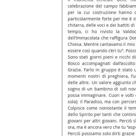
celebrazione del campo l’abbiamo 
per la cui costruzione hanno 
particolarmente forte per me è st
chitarra, delle voci e dei battiti 
tempo, ci ho rivisto la Valdo
dell’Immacolata che raffigura Dome
Chiesa. Mentre cantavamo il mio s
essere così quando c’eri tu”. Poss
Sono stati giorni pieni e ricchi d
Bosco accompagnati dall’ascolto
Grazia. Farlo in gruppo è stato u
momenti nostri di preghiera, l’
delle altre. Un valore aggiunto 
sogno di un bambino di soli nove 
possa immaginare. Cuori e volti
sola): il Paradiso, ma con percorsi
Colpisce come nonostante il temp
dello Spirito per tanti che conti
giovani per altri giovani. Perciò 
ora, ma è ancora vero che tu “asp
Perciò possiamo solo dirti grazie