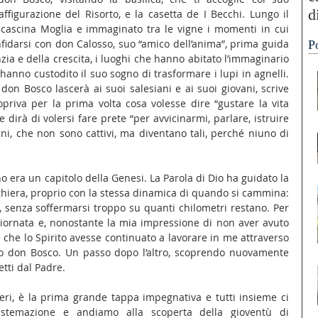
d
ffigurazione del Risorto, e la casetta de I Becchi. Lungo il 
ascina Moglia e immaginato tra le vigne i momenti in cui 
“
idarsi con don Calosso, suo “amico dell’anima”, prima guida 
P
A
nzia e della crescita, i luoghi che hanno abitato l’immaginario 
anno custodito il suo sogno di trasformare i lupi in agnelli. 
don Bosco lascerà ai suoi salesiani e ai suoi giovani, scrive 
riva per la prima volta cosa volesse dire “gustare la vita 
 dirà di volersi fare prete “per avvicinarmi, parlare, istruire 
ni, che non sono cattivi, ma diventano tali, perché niuno di 
no era un capitolo della Genesi. La Parola di Dio ha guidato la 
eghiera, proprio con la stessa dinamica di quando si cammina: 
o, senza soffermarsi troppo su quanti chilometri restano. Per 
giornata e, nonostante la mia impressione di non aver avuto 
 che lo Spirito avesse continuato a lavorare in me attraverso 
aro don Bosco. Un passo dopo l’altro, scoprendo nuovamente 
tti dal Padre.
i, è la prima grande tappa impegnativa e tutti insieme ci 
stemazione e andiamo alla scoperta della gioventù di 