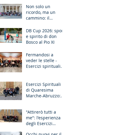
Ancona
Non solo un
ricordo, ma un
cammino: il
pellegrinaggio che
unisce le
DB Cup 2026: sport
generazioni
e spirito di don
Bosco al Pio XI
Fermandosi a
veder le stelle -
Esercizi spirituali
missionari
Sardegna
Esercizi Spirituali
di Quaresima
Marche-Abruzzo:
"Fate questo in
memoria di me!"
"Attirerò tutti a
me": l'esperienza
degli Esercizi
Spirituali MGS
Occhi nuovi per il
Liguria-Toscana e