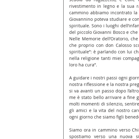
rivestimento in legno e la sua ra
cammino abbiamo incontrato la c
Giovannino poteva studiare e conf
spirituale. Sono i luoghi dell’infa
del piccolo Giovanni Bosco e che h
Nelle Memorie dell’Oratorio, che 
che proprio con don Calosso scop
spirituale”: è parlando con lui che
nella religione tanti miei compag
loro ha cura”.
A guidare i nostri passi ogni gior
nostra riflessione e la nostra pr
si va avanti un passo dopo l’altr
me è stato bello arrivare a fine 
molti momenti di silenzio, sentire
gli amici e la vita del nostro c
ogni giorno che siamo figli benede
Siamo ora in cammino verso Chier
spostiamo verso una nuova si