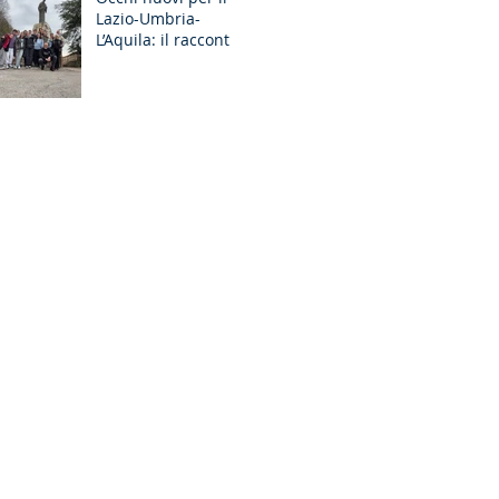
Lazio-Umbria-
GR Discernimento
L’Aquila: il racconto
degli Esercizi
Spirituali MGS a
Fiuggi