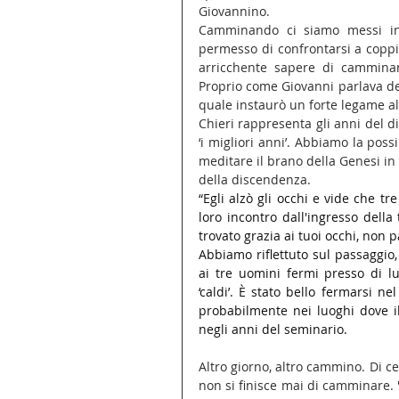
Giovannino.
Camminando ci siamo messi in g
permesso di confrontarsi a coppi
arricchente sapere di camminare
Proprio come Giovanni parlava del
quale instaurò un forte legame al
Chieri rappresenta gli anni del d
‘i migliori anni’. Abbiamo la possi
meditare il brano della Genesi in 
della discendenza.
“Egli alzò gli occhi e vide che tr
loro incontro dall'ingresso della
trovato grazia ai tuoi occhi, non p
Abbiamo riflettuto sul passaggio,
ai tre uomini fermi presso di lu
‘caldi’. È stato bello fermarsi nel
probabilmente nei luoghi dove il
negli anni del seminario.
Altro giorno, altro cammino. Di c
non si finisce mai di camminare.