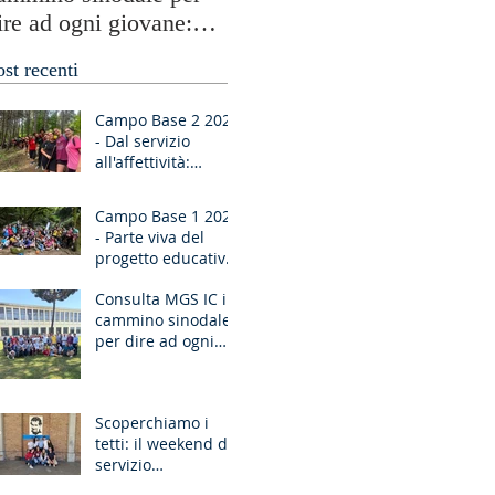
ire ad ogni giovane:
testimonianze globali e
Ragazzo, dico a te,
periferie umane
ost recenti
lzati!”
Campo Base 2 2026
- Dal servizio
all'affettività:
piccoli passi di
crescita
Campo Base 1 2026
- Parte viva del
progetto educativo
di don Bosco
Consulta MGS IC in
cammino sinodale
per dire ad ogni
giovane: “Ragazzo,
dico a te, Alzati!”
Scoperchiamo i
tetti: il weekend di
servizio
missionario ad