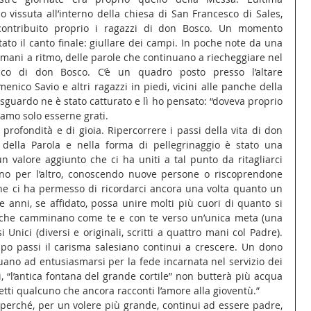
vissuta all’interno della chiesa di San Francesco di Sales, 
contribuito proprio i ragazzi di don Bosco. Un momento 
ato il canto finale: giullare dei campi. In poche note da una 
di mani a ritmo, delle parole che continuano a riecheggiare nel 
cco di don Bosco. C’è un quadro posto presso l’altare 
nico Savio e altri ragazzi in piedi, vicini alle panche della 
guardo ne è stato catturato e lì ho pensato: “doveva proprio 
iamo solo esserne grati.
i profondità e di gioia. Ripercorrere i passi della vita di don 
 della Parola e nella forma di pellegrinaggio è stato una 
n valore aggiunto che ci ha uniti a tal punto da ritagliarci 
uno per l’altro, conoscendo nuove persone o riscoprendone 
che ci ha permesso di ricordarci ancora una volta quanto un 
anni, se affidato, possa unire molti più cuori di quanto si 
 che camminano come te e con te verso un’unica meta (una 
 Unici (diversi e originali, scritti a quattro mani col Padre). 
o passi il carisma salesiano continui a crescere. Un dono 
nuano ad entusiasmarsi per la fede incarnata nel servizio dei 
sì, “l’antica fontana del grande cortile” non butterà più acqua 
etti qualcuno che ancora racconti l’amore alla gioventù.”
 perché, per un volere più grande, continui ad essere padre, 