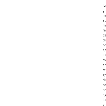
lu
g
m
ap
m
f
g
d
n
a
lu
m
ap
f
g
d
n
s
a
lu
g