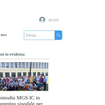
Accedi
Altro
ost in evidenza
onsulta MGS IC in
Cuori disarmati: il
So
ammino sinodale per
viaggio di MissioLab tra
M