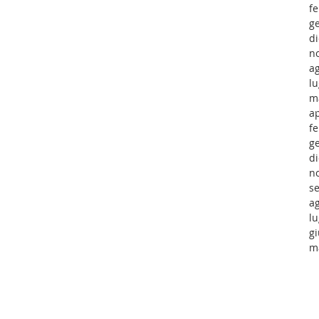
f
g
d
n
a
lu
m
ap
f
g
d
n
s
a
lu
g
m