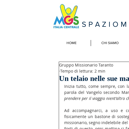
SPAZIO
HOME
CHI SIAMO
Gruppo Missionario Taranto
Tempo di lettura: 2 min
Un telaio nelle sue m
Inizia tutto, come sempre, con l
parola del Vangelo secondo Mar
prendere per il viaggio nient'altro 
Ad accompagnarci, a uso e co
fisicamente un bastone di sosteg
missionario, segno indelebile del
Forti di questo, ogni mattina ci f