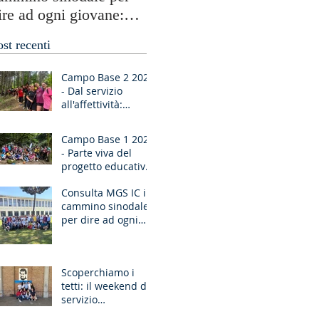
ire ad ogni giovane:
testimonianze globali e
Ragazzo, dico a te,
periferie umane
ost recenti
lzati!”
Campo Base 2 2026
- Dal servizio
all'affettività:
piccoli passi di
crescita
Campo Base 1 2026
- Parte viva del
progetto educativo
di don Bosco
Consulta MGS IC in
cammino sinodale
per dire ad ogni
giovane: “Ragazzo,
dico a te, Alzati!”
Scoperchiamo i
tetti: il weekend di
servizio
missionario ad