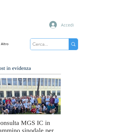
Accedi
Altro
ost in evidenza
onsulta MGS IC in
Cuori disarmati: il
So
ammino sinodale per
viaggio di MissioLab tra
M