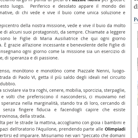
d
esto luogo.  Periferico e desolato appare il mondo dei 
native, di chi vede e vive il buio come unica soluzione e 
“
P
A
 epicentro della nostra missione, vede e vive il buio da molto 
ie di alcuni suoi protagonisti, da sempre. Chiamate a leggere 
sono le Figlie di Maria Ausiliatrice che qui ogni giorno 
à. È grazie all'azione incessante e benevolente delle Figlie di 
 insegnano ogni giorno come la missione sia un esercizio di 
re, di speranza e di passione.
denso, monòtono e monotòno come Piazzale Nenni, luogo-
strada di Paolo VI, getta il più saldo degli ideali nel circuito 
 dubbio.
civolare via tra roghi, cenere, mobilia, sporcizia, sterpaglie, 
na e volti che preferiscono il nascondersi, ci muoviamo nel 
i speranza nella marginalità, stando tra di loro, cercando di 
, senza fingere fiducia e facendogli capire che esiste 
 rovinosa, della strada.
olta per le strade la mattina, accogliamo con gioia i bambini e 
azi dell'oratorio l'Aquilone, prendendo parte alle 
Olimpiadi 
vertirsi ed imparare. Misuriamo nei vari "peccato che domani 