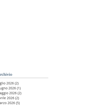
rchivio
glio 2026
(2)
2 post
iugno 2026
(1)
1 post
aggio 2026
(2)
2 post
rile 2026
(2)
2 post
arzo 2026
(5)
5 post