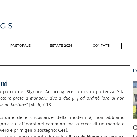
MGS
PASTORALE
ESTATE 2026
CONTATTI
P
ani
a parola del Signore. Ad accogliere la nostra partenza è la 
co: 
"e prese a mandarli due a due [...] ed ordinò loro di non 
che un bastone"
 [Mc 6, 7-13].
stume delle circostanze della modernità, non abbiamo 
no a cui affidarsi nel cammino, ma la croce di un mandato 
C
 vero e primigenio sostegno: Gesù.
c
acciamo largo in punta di piedi a 
Piazzale Nenni
 per giocare 