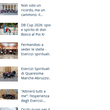
Ancona
Non solo un
ricordo, ma un
cammino: il
pellegrinaggio che
unisce le
DB Cup 2026: sport
generazioni
e spirito di don
Bosco al Pio XI
Fermandosi a
veder le stelle -
Esercizi spirituali
missionari
Sardegna
Esercizi Spirituali
di Quaresima
Marche-Abruzzo:
"Fate questo in
memoria di me!"
"Attirerò tutti a
me": l'esperienza
degli Esercizi
Spirituali MGS
Occhi nuovi per il
Liguria-Toscana e