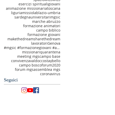
esercizi spirituali
giovani
animazione missionaria
toscana
liguria
missiolab
lazio-umbria
sardegna
universitari
mgsic
marche-abruzzo
formazione animatori
campo biblico
formazione giovani
makethedream
sharethedream
lavoratori
Genova
#mgsic #formazionegiovani #amatiechiamati #makethedream
missionari
quarantena
meeting mgs
campo base
convivenza
valdocco
staybello
campo bosco
forum2020
forum mgs
assemblea mgs
coronavirus
Seguici