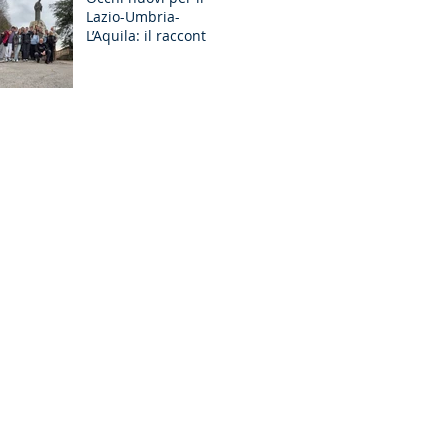
Lazio-Umbria-
GR Discernimento
L’Aquila: il racconto
degli Esercizi
Spirituali MGS a
Fiuggi