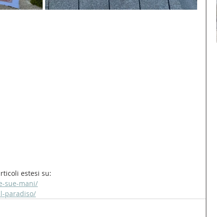
ticoli estesi su:
le-sue-mani/
al-paradiso/