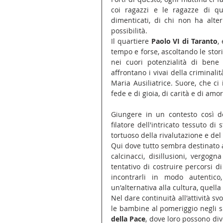
coi ragazzi e le ragazze di qu
dimenticati, di chi non ha alter
possibilità.
Il quartiere 
Paolo VI di Taranto
,
tempo e forse, ascoltando le stor
nei cuori potenzialità di bene 
affrontano i vivai della criminalit
Maria Ausiliatrice. Suore, che ci
fede e di gioia, di carità e di amo
Giungere in un contesto così 
filatore dell'intricato tessuto di 
tortuoso della rivalutazione e del
Qui dove tutto sembra destinato a s
calcinacci, disillusioni, vergog
tentativo di costruire percorsi d
incontrarli in modo autentico
un'alternativa alla cultura, quella
Nel dare continuità all'attività sv
le bambine al pomeriggio negli sp
della Pace
, dove loro possono di