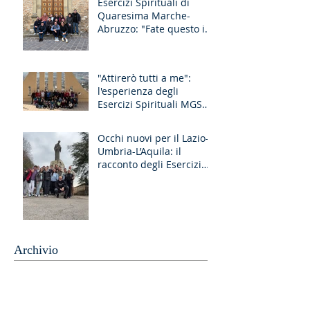
Esercizi Spirituali di
Quaresima Marche-
Abruzzo: "Fate questo in
memoria di me!"
"Attirerò tutti a me":
l'esperienza degli
Esercizi Spirituali MGS
Liguria-Toscana e GR
Discernimento
Occhi nuovi per il Lazio-
Umbria-L’Aquila: il
racconto degli Esercizi
Spirituali MGS a Fiuggi
Archivio
luglio 2026
(2)
2 post
giugno 2026
(1)
1 post
maggio 2026
(2)
2 post