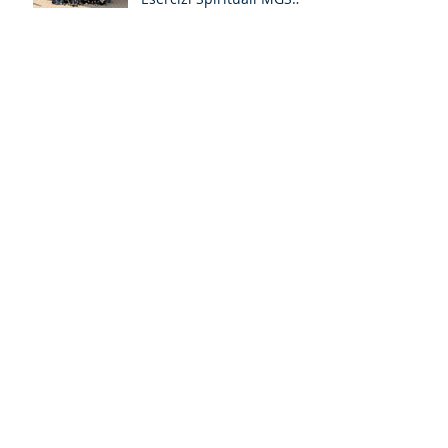
Liguria-Toscana e GR
Discernimento
Occhi nuovi per il Lazio-
Umbria-L’Aquila: il
racconto degli Esercizi
Spirituali MGS a Fiuggi
Archivio
luglio 2026
(2)
2 post
giugno 2026
(1)
1 post
maggio 2026
(2)
2 post
aprile 2026
(2)
2 post
marzo 2026
(5)
5 post
febbraio 2026
(1)
1 post
gennaio 2026
(1)
1 post
dicembre 2025
(4)
4 post
novembre 2025
(3)
3 post
agosto 2025
(2)
2 post