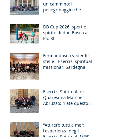
un cammino: il
pellegrinaggio che
unisce le generazioni
DB Cup 2026: sport e
spirito di don Bosco al
Pio XI
Fermandosi a veder le
stelle - Esercizi spirituali
missionari Sardegna
Esercizi Spirituali di
Quaresima Marche-
Abruzzo: "Fate questo in
memoria di me!"
"Attirerò tutti a me":
l'esperienza degli
Esercizi Spirituali MGS