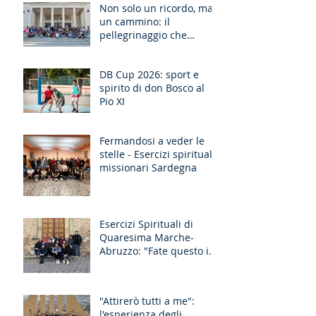
Non solo un ricordo, ma
un cammino: il
pellegrinaggio che
unisce le generazioni
DB Cup 2026: sport e
spirito di don Bosco al
Pio XI
Fermandosi a veder le
stelle - Esercizi spirituali
missionari Sardegna
Esercizi Spirituali di
Quaresima Marche-
Abruzzo: "Fate questo in
memoria di me!"
"Attirerò tutti a me":
l'esperienza degli