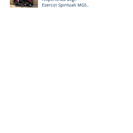
Esercizi Spirituali MGS
Liguria-Toscana e GR
Discernimento
Occhi nuovi per il Lazio-
Umbria-L’Aquila: il
racconto degli Esercizi
Spirituali MGS a Fiuggi
Archivio
luglio 2026
(2)
2 post
giugno 2026
(1)
1 post
maggio 2026
(2)
2 post
aprile 2026
(2)
2 post
marzo 2026
(5)
5 post
febbraio 2026
(1)
1 post
gennaio 2026
(1)
1 post
dicembre 2025
(4)
4 post
novembre 2025
(3)
3 post