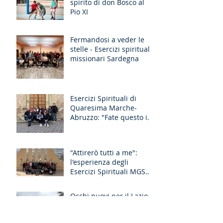
spirito di don Bosco al
Pio XI
Fermandosi a veder le
stelle - Esercizi spirituali
missionari Sardegna
Esercizi Spirituali di
Quaresima Marche-
Abruzzo: "Fate questo in
memoria di me!"
"Attirerò tutti a me":
l'esperienza degli
Esercizi Spirituali MGS
Liguria-Toscana e GR
Discernimento
Occhi nuovi per il Lazio-
Umbria-L’Aquila: il
racconto degli Esercizi